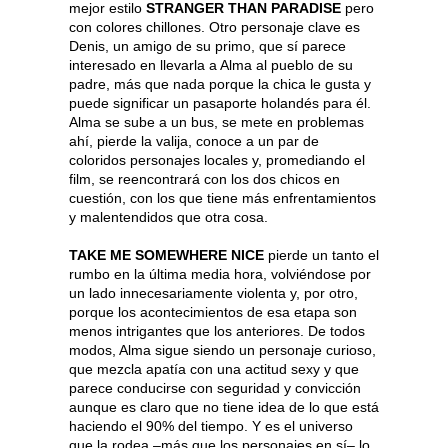
mejor estilo
STRANGER THAN PARADISE
pero
con colores chillones. Otro personaje clave es
Denis, un amigo de su primo, que sí parece
interesado en llevarla a Alma al pueblo de su
padre, más que nada porque la chica le gusta y
puede significar un pasaporte holandés para él.
Alma se sube a un bus, se mete en problemas
ahí, pierde la valija, conoce a un par de
coloridos personajes locales y, promediando el
film, se reencontrará con los dos chicos en
cuestión, con los que tiene más enfrentamientos
y malentendidos que otra cosa.
TAKE ME SOMEWHERE NICE
pierde un tanto el
rumbo en la última media hora, volviéndose por
un lado innecesariamente violenta y, por otro,
porque los acontecimientos de esa etapa son
menos intrigantes que los anteriores. De todos
modos, Alma sigue siendo un personaje curioso,
que mezcla apatía con una actitud sexy y que
parece conducirse con seguridad y convicción
aunque es claro que no tiene idea de lo que está
haciendo el 90% del tiempo. Y es el universo
que la rodea –más que los personajes en sí– lo