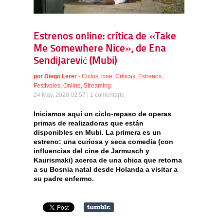
Estrenos online: crítica de «Take
Me Somewhere Nice», de Ena
Sendijarević (Mubi)
por
Diego Lerer
-
Ciclos
,
cine
,
Críticas
,
Estrenos
,
Festivales
,
Online
,
Streaming
24 May, 2020 02:57 |
1 comentario
Iniciamos aquí un ciclo-repaso de operas
primas de realizadoras que están
disponibles en Mubi. La primera es un
estreno: una curiosa y seca comedia (con
influencias del cine de Jarmusch y
Kaurismaki) acerca de una chica que retorna
a su Bosnia natal desde Holanda a visitar a
su padre enfermo.