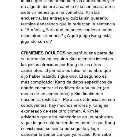
le dice que si las presenta a las autoridades y le
da algo de dinero a cambio él le confesará otros
siete crímenes que ha cometido. Kim las
encuentra, las entrega y, quizás sin quererlo,
termina generando que le reduzcan la sentencia
a 15 años. ¿Para qué entonces confesar todos
esos otros crímenes? ¿A qué juego Kang está
jugando con él?
CRIMENES OCULTOS
ocupará buena parte de
su narración en seguir a Kim mientras investiga
las pistas ofrecidas por Kang de los otros
asesinatos. El primero es falso: el hombre que
dijo haber matado sigue vivo. El segundo es
más complicado: Kang da datos específicos de
donde encontrar el cadáver de una mujer (en
medio de un cementerio) y Kim finalmente
encuentra restos allí. Pero las evidencias no son
concluyentes, hay muchos errores y Kang es
exonerado de este otro crimen. A Kim le
advierten que está metiéndose en un problema
y que lo que está haciendo es permitir que Kang
se victimice, se sienta perseguido y logre
cancelar la sentencia que ya recibió. Kim sabe