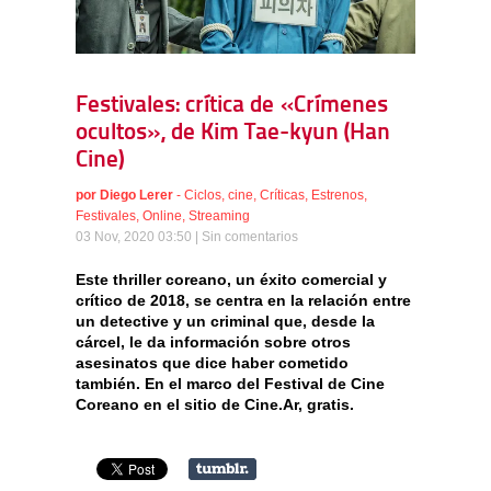
Festivales: crítica de «Crímenes
ocultos», de Kim Tae-kyun (Han
Cine)
por
Diego Lerer
-
Ciclos
,
cine
,
Críticas
,
Estrenos
,
Festivales
,
Online
,
Streaming
03 Nov, 2020 03:50 |
Sin comentarios
Este thriller coreano, un éxito comercial y
crítico de 2018, se centra en la relación entre
un detective y un criminal que, desde la
cárcel, le da información sobre otros
asesinatos que dice haber cometido
también. En el marco del Festival de Cine
Coreano en el sitio de Cine.Ar, gratis.