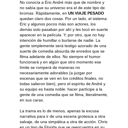
No conocía a Eric André más que de nombre y
no sabía que su universo era el de este tipo de
bromas. Rápidamente, en
UN VIAJE PESADO
quedan claro dos cosas. Por un lado, el sistema:
Eric y algunos pocos más son actores, los
demás solo pasaban por ahí y les tocó en suerte
aparecer en la película. Y, por otro, que no hay
intención de humillar o burlarse de nadie. La
gente simplemente será testigo azorado de una
suerte de comedia absurda de enredos que se
filma adelante de ellos. No siempre el humor
funcionará y en algún que otro momento ese
límite se romperá de maneras no
necesariamente adorables (a juzgar por
escenas que se ven en los créditos finales, no
todas salieron bien), pero el espíritu de André y
su equipo es hasta noble: hacer partícipe a la
gente de una comedia que se filma, literalmente,
en sus caras.
La trama es lo de menos, apenas la excusa
narrativa para ir de una escena grotesca a otra
salvaje, de una simpática a otra de acción. Chris
es un tipo de Florida que se reencuentra en su