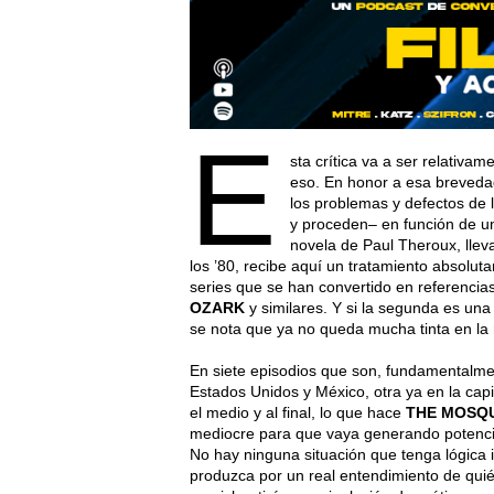
E
sta crítica va a ser relativ
eso. En honor a esa breveda
los problemas y defectos de 
y proceden– en función de un
novela de Paul Theroux, llev
los ’80, recibe aquí un tratamiento absolut
series que se han convertido en referencia
OZARK
y similares. Y si la segunda es una
se nota que ya no queda mucha tinta en la
En siete episodios que son, fundamentalmen
Estados Unidos y México, otra ya en la cap
el medio y al final, lo que hace
THE MOSQ
mediocre para que vaya generando potenci
No hay ninguna situación que tenga lógica 
produzca por un real entendimiento de quié