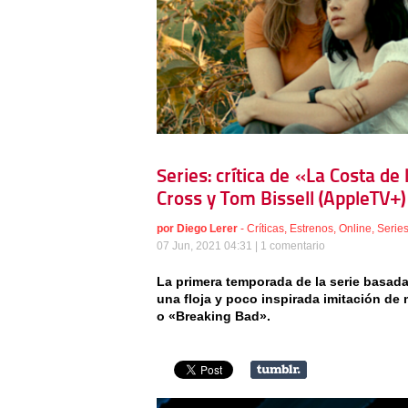
Series: crítica de «La Costa d
Cross y Tom Bissell (AppleTV+)
por
Diego Lerer
-
Críticas
,
Estrenos
,
Online
,
Serie
07 Jun, 2021 04:31 |
1 comentario
La primera temporada de la serie basada
una floja y poco inspirada imitación de 
o «Breaking Bad».