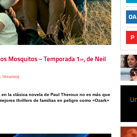
e los Mosquitos – Temporada 1», de Neil
s
,
Streaming
 en la clásica novela de Paul Theroux no es más que
mejores thrillers de familias en peligro como «Ozark»