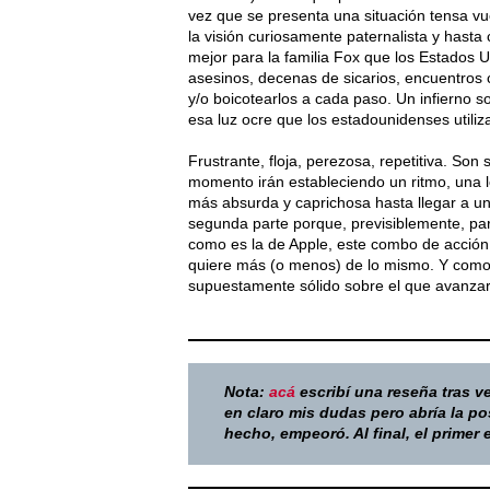
vez que se presenta una situación tensa vue
la visión curiosamente paternalista y hast
mejor para la familia Fox que los Estados 
asesinos, decenas de sicarios, encuentros
y/o boicotearlos a cada paso. Un infierno so
esa luz ocre que los estadounidenses utiliz
Frustrante, floja, perezosa, repetitiva. So
momento irán estableciendo un ritmo, una 
más absurda y caprichosa hasta llegar a u
segunda parte porque, previsiblemente, pa
como es la de Apple, este combo de acción 
quiere más (o menos) de lo mismo. Y como 
supuestamente sólido sobre el que avanzar.
Nota:
acá
escribí una reseña tras v
en claro mis dudas pero abría la p
hecho, empeoró. Al final, el primer 