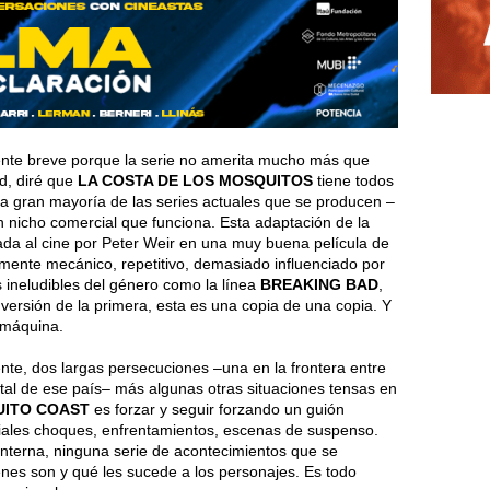
amente breve porque la serie no amerita mucho más que
d, diré que
LA COSTA DE LOS MOSQUITOS
tiene todos
la gran mayoría de las series actuales que se producen –
 nicho comercial que funciona. Esta adaptación de la
ada al cine por Peter Weir en una muy buena película de
amente mecánico, repetitivo, demasiado influenciado por
s ineludibles del género como la línea
BREAKING BAD
,
 versión de la primera, esta es una copia de una copia. Y
 máquina.
te, dos largas persecuciones –una en la frontera entre
ital de ese país– más algunas otras situaciones tensas en
UITO COAST
es forzar y seguir forzando un guión
ales choques, enfrentamientos, escenas de suspenso.
interna, ninguna serie de acontecimientos que se
nes son y qué les sucede a los personajes. Es todo