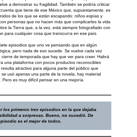
lve a demostrar su fragilidad. También se podría criticar
a cruenta que tiene de ese México que, supuestamente, es
Unidos de los que se están escapando: niños espías y
 con personas que no hacen más que complicarles la vida
bre la Tierra que, a la vez, está siempre fotografiado con
an para cualquier cosa que transcurra en ese país.
n siete episodios que uno ve pensando que en algún
lógica, pero nada de eso sucede. Se vuelve cada vez
n cierre de temporada que hay que ver para creer. Habrá
ra una plataforma con pocos productos reconocibles
resulta atractivo para alguna parte del público que
se usó apenas una parte de la novela, hay material
 Pero es muy difícil pensar en una mejoría.
er los primeros tres episodios en la que dejaba
osibilidad a sorpresas. Bueno, no sucedió. De
episodio es el mejor de todos.