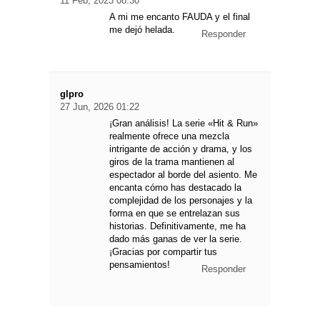
11 Feb, 2023 08:30
A mi me encanto FAUDA y el final
me dejó helada.
Responder
glpro
27 Jun, 2026 01:22
¡Gran análisis! La serie «Hit & Run»
realmente ofrece una mezcla
intrigante de acción y drama, y los
giros de la trama mantienen al
espectador al borde del asiento. Me
encanta cómo has destacado la
complejidad de los personajes y la
forma en que se entrelazan sus
historias. Definitivamente, me ha
dado más ganas de ver la serie.
¡Gracias por compartir tus
pensamientos!
Responder