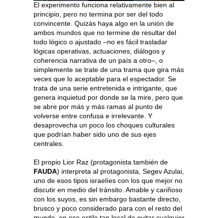
El experimento funciona relativamente bien al
principio, pero no termina por ser del todo
convincente. Quizás haya algo en la unión de
ambos mundos que no termine de resultar del
todo lógico o ajustado –no es fácil trasladar
lógicas operativas, actuaciones, diálogos y
coherencia narrativa de un país a otro–, o
simplemente se trate de una trama que gira más
veces que lo aceptable para el espectador. Se
trata de una serie entretenida e intrigante, que
genera inquietud por donde se la mire, pero que
se abre por más y más ramas al punto de
volverse entre confusa e irrelevante. Y
desaprovecha un poco los choques culturales
que podrían haber sido uno de sus ejes
centrales.
El propio Lior Raz (protagonista también de
FAUDA
) interpreta al protagonista, Segev Azulai,
uno de esos tipos israelíes con los que mejor no
discutir en medio del tránsito. Amable y cariñoso
con los suyos, es sin embargo bastante directo,
brusco y poco considerado para con el resto del
mundo, en ese estilo tan local de evitar cualquier