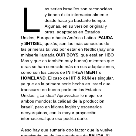
L
as series israelíes son reconocidas
y tienen éxito internacionalmente
desde hace ya bastante tiempo.
Algunas, en su versión original y
otras, adaptadas en Estados
Unidos, Europa o hasta América Latina.
FAUDA
y
SHTISEL
, quizás, son las más conocidas de
las primeras tal vez por estar en Netflix (hay una
miniserie llamada
OUR BOYS
, que está en HBO
Max y que es también muy buena) mientras que
otras se han conocido más en sus adaptaciones,
como son los casos de
IN TREATMENT
o
HOMELAND
. El caso de
HIT & RUN
es singular,
ya que es la primera serie hecha en Israel que
transcurre en buena parte en los Estados
Unidos. ¿La idea? Aprovechar lo mejor de
ambos mundos: la calidad de la producción
israelí, pero en idioma inglés y escenarios
neoyorquinos, con la mayor proyección
internacional que eso podría darle.
A eso hay que sumarle otro factor que la vuelve
promisoria: es de los creadores de
FAUDA
. Si