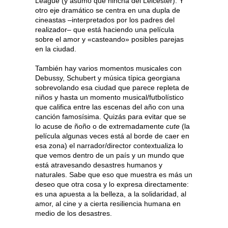
League (y asumo que hincha del Leicester). Y
otro eje dramático se centra en una dupla de
cineastas –interpretados por los padres del
realizador– que está haciendo una película
sobre el amor y «casteando» posibles parejas
en la ciudad.
También hay varios momentos musicales con
Debussy, Schubert y música típica georgiana
sobrevolando esa ciudad que parece repleta de
niños y hasta un momento musical/futbolístico
que califica entre las escenas del año con una
canción famosísima. Quizás para evitar que se
lo acuse de ñoño o de extremadamente
cute
(la
película algunas veces está al borde de caer en
esa zona) el narrador/director contextualiza lo
que vemos dentro de un país y un mundo que
está atravesando desastres humanos y
naturales. Sabe que eso que muestra es más un
deseo que otra cosa y lo expresa directamente:
es una apuesta a la belleza, a la solidaridad, al
amor, al cine y a cierta resiliencia humana en
medio de los desastres.