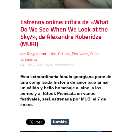
Estrenos online: crítica de «What
Do We See When We Look at the
Sky?», de Alexandre Koberidze
(MUBI)
por
Diego Lerer
-
cine
,
Críticas
,
Festivales
,
Online
,
Streaming
04 Ene, 2022 10:23 |
comentarios
Esta extraordinaria fábula georgiana parte de
una complicada historia de amor para armar
un cálido y bello homenaje al cine, a los
perros y al fútbol. Premiada en varios
festivales, será estrenada por MUBI el 7 de
enero.