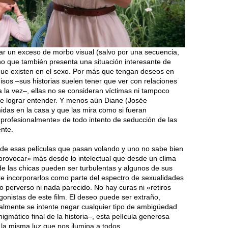
itar un exceso de morbo visual (salvo por una secuencia,
ino que también presenta una situación interesante de
 que existen en el sexo. Por más que tengan deseos en
os –sus historias suelen tener que ver con relaciones
 la vez–, ellas no se consideran víctimas ni tampoco
e lograr entender. Y menos aún Diane (Josée
das en la casa y que las mira como si fueran
«profesionalmente» de todo intento de seducción de las
nte.
 de esas películas que pasan volando y uno no sabe bien
provocar» más desde lo intelectual que desde un clima
de las chicas pueden ser turbulentas y algunos de sus
e incorporarlos como parte del espectro de sexualidades
o perverso ni nada parecido. No hay curas ni «retiros
gonistas de este film. El deseo puede ser extraño,
ralmente se intente negar cualquier tipo de ambigüedad
igmático final de la historia–, esta película generosa
la misma luz que nos ilumina a todos.