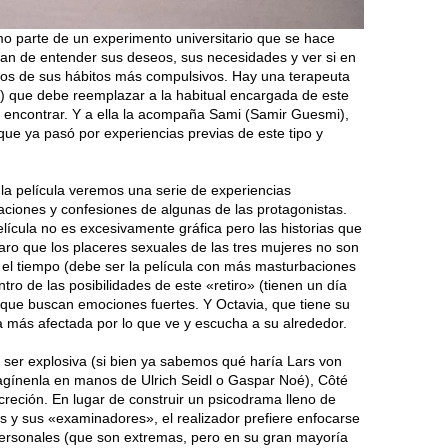
mo parte de un experimento universitario que se hace
tan de entender sus deseos, sus necesidades y ver si en
nos de sus hábitos más compulsivos. Hay una terapeuta
) que debe reemplazar a la habitual encargada de este
a encontrar. Y a ella la acompaña Sami (Samir Guesmi),
que ya pasó por experiencias previas de este tipo y
 la película veremos una serie de experiencias
ciones y confesiones de algunas de las protagonistas.
elícula no es excesivamente gráfica pero las historias que
ro que los placeres sexuales de las tres mujeres no son
el tiempo (debe ser la película con más masturbaciones
tro de las posibilidades de este «retiro» (tienen un día
 que buscan emociones fuertes. Y Octavia, que tiene su
la más afectada por lo que ve y escucha a su alrededor.
a ser explosiva (si bien ya sabemos qué haría Lars von
magínenla en manos de Ulrich Seidl o Gaspar Noé), Côté
creción. En lugar de construir un psicodrama lleno de
as y sus «examinadores», el realizador prefiere enfocarse
personales (que son extremas, pero en su gran mayoría