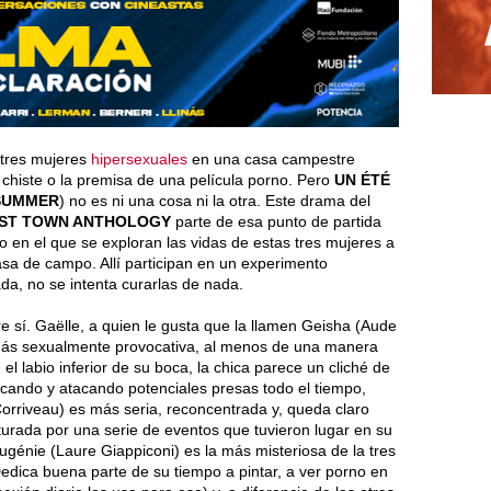
 tres mujeres
hipersexuales
en una casa campestre
 chiste o la premisa de una película porno. Pero
UN ÉTÉ
 SUMMER
) no es ni una cosa ni la otra. Este drama del
ST TOWN ANTHOLOGY
parte de esa punto de partida
o en el que se exploran las vidas de estas tres mujeres a
asa de campo. Allí participan en un experimento
da, no se intenta curarlas de nada.
re sí. Gaëlle, a quien le gusta que la llamen Geisha (Aude
 más sexualmente provocativa, al menos de una manera
 el labio inferior de su boca, la chica parece un cliché de
scando y atacando potenciales presas todo el tiempo,
Corriveau) es más seria, reconcentrada y, queda claro
urada por una serie de eventos que tuvieron lugar en su
Eugénie (Laure Giappiconi) es la más misteriosa de la tres
Dedica buena parte de su tiempo a pintar, a ver porno en