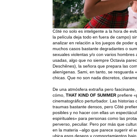
Côté no solo es inteligente a la hora de ev
la película deja todo en fuera de campo) s
analizar en relación a los juegos de poder
muchos casos bastante degradantes o sumis
sexuales violentas y/o con varios hombres a
usadas, algo que no siempre Octavia parec
Deschênes), la señora que prepara las comi
alienígenas. Sami, en tanto, se resguarda 
chicas. Que no son nada discretos, clarame
De una atmósfera extraña pero fascinante,
cómo,
THAT KIND OF SUMMER
prefiere «
cinematográfico perturbador. Las historias 
traumas bastante densos, pero Côté prefier
posibles y no hacer con ellas un espectácul
espirituales» para personas como las prota
perverso, peculiar. Pero por más que cultu
en la materia –algo que parece sugerir el en
ubica esos deseos y comportamientos bajo 