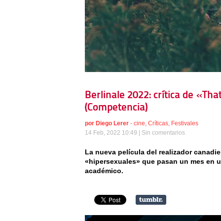
Berlinale 2022: crítica de «Th
(Competencia)
por
Diego Lerer
-
cine
,
Críticas
,
Festivales
14 Feb, 2022 10:49 |
Sin comentarios
La nueva película del realizador canadie
«hipersexuales» que pasan un mes en 
académico.