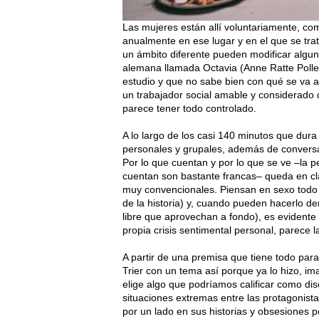
Las mujeres están allí voluntariamente, co
anualmente en ese lugar y en el que se tra
un ámbito diferente pueden modificar algu
alemana llamada Octavia (Anne Ratte Polle
estudio y que no sabe bien con qué se va 
un trabajador social amable y considerado 
parece tener todo controlado.
A lo largo de los casi 140 minutos que dura
personales y grupales, además de conversa
Por lo que cuentan y por lo que se ve –la p
cuentan son bastante francas– queda en cla
muy convencionales. Piensan en sexo todo 
de la historia) y, cuando pueden hacerlo den
libre que aprovechan a fondo), es evidente
propia crisis sentimental personal, parece 
A partir de una premisa que tiene todo par
Trier con un tema así porque ya lo hizo, i
elige algo que podríamos calificar como dis
situaciones extremas entre las protagonist
por un lado en sus historias y obsesiones 