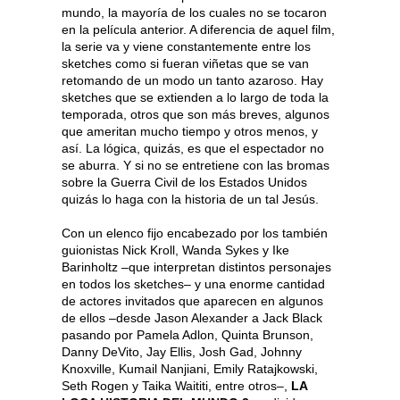
mundo, la mayoría de los cuales no se tocaron
en la película anterior. A diferencia de aquel film,
la serie va y viene constantemente entre los
sketches como si fueran viñetas que se van
retomando de un modo un tanto azaroso. Hay
sketches que se extienden a lo largo de toda la
temporada, otros que son más breves, algunos
que ameritan mucho tiempo y otros menos, y
así. La lógica, quizás, es que el espectador no
se aburra. Y si no se entretiene con las bromas
sobre la Guerra Civil de los Estados Unidos
quizás lo haga con la historia de un tal Jesús.
Con un elenco fijo encabezado por los también
guionistas Nick Kroll, Wanda Sykes y Ike
Barinholtz –que interpretan distintos personajes
en todos los sketches– y una enorme cantidad
de actores invitados que aparecen en algunos
de ellos –desde Jason Alexander a Jack Black
pasando por Pamela Adlon, Quinta Brunson,
Danny DeVito, Jay Ellis, Josh Gad, Johnny
Knoxville, Kumail Nanjiani, Emily Ratajkowski,
Seth Rogen y Taika Waititi, entre otros–,
LA