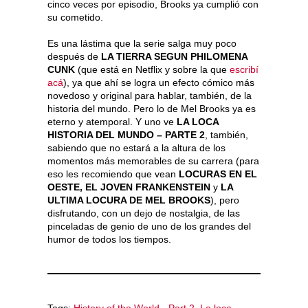
cinco veces por episodio, Brooks ya cumplió con
su cometido.
Es una lástima que la serie salga muy poco
después de
LA TIERRA SEGUN PHILOMENA
CUNK
(que está en Netflix y sobre la que
escribí
acá
), ya que ahí se logra un efecto cómico más
novedoso y original para hablar, también, de la
historia del mundo. Pero lo de Mel Brooks ya es
eterno y atemporal. Y uno ve
LA LOCA
HISTORIA DEL MUNDO – PARTE 2
, también,
sabiendo que no estará a la altura de los
momentos más memorables de su carrera (para
eso les recomiendo que vean
LOCURAS EN EL
OESTE, EL JOVEN FRANKENSTEIN
y
LA
ULTIMA LOCURA DE MEL BROOKS
), pero
disfrutando, con un dejo de nostalgia, de las
pinceladas de genio de uno de los grandes del
humor de todos los tiempos.
Tags:
History of the World - Part 2
,
La loca