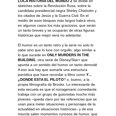
LOCA HISTORIA DEL MUNDO 2
se divide en
sketches sobre la Revolución Rusa, sobre la
candidata presidencial negra Shirley Chisholm y
los citados de Jesús y la Guerra Civil. En el
medio de esos bloques más largos habrá otros,
en algunos casos los más graciosos, que serán
un tanto breves y se ocuparán de otras figuras
históricas que mejor será no adelantar.
El humor es un tanto retro y la serie no solo lo
sabe sino que lo luce con orgullo, algo similar a
lo que sucede en
ONLY MURDERS IN THE
BUILDING
, otra serie de Disney/Star+ que
apunta a un sentido del humor un tanto
demodé.
A eso acá hay que sumarle una estructura
paródica que hace recordar a films como
Y…
¿DONDE ESTA EL PILOTO
? o, bueno, a la
propia filmografía de Brooks. Lo interesante de
esta secuela es que el nonagenario comediante
trabaja con un grupo de guionistas mucho más
jóvenes –queda claro por las referencias que se
usan para meter situaciones y personajes de la
actualidad en situaciones históricas– y de esa
mezcla salen momentos curiosos de humor, que