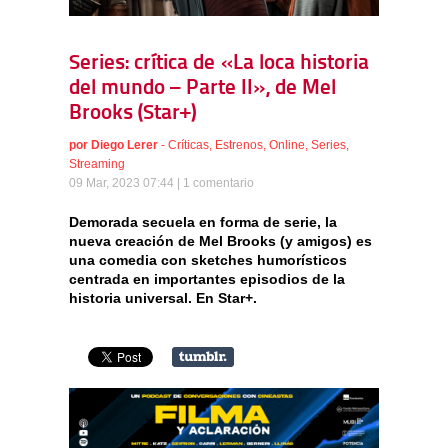
Series: crítica de «La loca historia
del mundo – Parte II», de Mel
Brooks (Star+)
por
Diego Lerer
-
Críticas
,
Estrenos
,
Online
,
Series
,
Streaming
09 Mar, 2023 07:44 |
1 comentario
Demorada secuela en forma de serie, la
nueva creación de Mel Brooks (y amigos) es
una comedia con sketches humorísticos
centrada en importantes episodios de la
historia universal. En Star+.