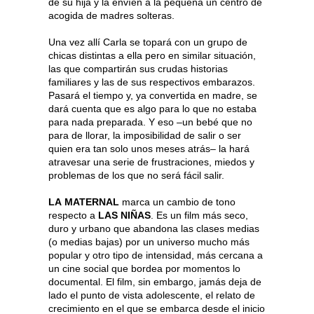
de su hija y la envíen a la pequeña un centro de
acogida de madres solteras.
Una vez allí Carla se topará con un grupo de
chicas distintas a ella pero en similar situación,
las que compartirán sus crudas historias
familiares y las de sus respectivos embarazos.
Pasará el tiempo y, ya convertida en madre, se
dará cuenta que es algo para lo que no estaba
para nada preparada. Y eso –un bebé que no
para de llorar, la imposibilidad de salir o ser
quien era tan solo unos meses atrás– la hará
atravesar una serie de frustraciones, miedos y
problemas de los que no será fácil salir.
LA
MATERNAL
marca un cambio de tono
respecto a
LAS NIÑAS
. Es un film más seco,
duro y urbano que abandona las clases medias
(o medias bajas) por un universo mucho más
popular y otro tipo de intensidad, más cercana a
un cine social que bordea por momentos lo
documental. El film, sin embargo, jamás deja de
lado el punto de vista adolescente, el relato de
crecimiento en el que se embarca desde el inicio