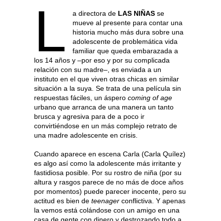
L
a directora de
LAS NIÑAS
se
mueve al presente para contar una
historia mucho más dura sobre una
adolescente de problemática vida
familiar que queda embarazada a
los 14 años y –por eso y por su complicada
relación con su madre–, es enviada a un
instituto en el que viven otras chicas en similar
situación a la suya. Se trata de una película sin
respuestas fáciles, un áspero
coming of age
urbano que arranca de una manera un tanto
brusca y agresiva para de a poco ir
convirtiéndose en un más complejo retrato de
una madre adolescente en crisis.
Cuando aparece en escena Carla (Carla Quílez)
es algo así como la adolescente más irritante y
fastidiosa posible. Por su rostro de niña (por su
altura y rasgos parece de no más de doce años
por momentos) puede parecer inocente, pero su
actitud es bien de
teenager
conflictiva. Y apenas
la vemos está colándose con un amigo en una
casa de gente con dinero y destrozando todo a