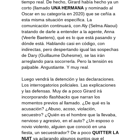
tiempo real. De hecho, Girard había hecho ya un
corto (llamado
UNA HERMANA
y nominado al
Oscar en su categoría en 2020) que se ceñía a
esta misma situación específica. La
comunicación continuará, con Aly (Selma Alaoui)
tratando de darle a entender a la agente, Anna
(Veerle Baetens), qué es lo que está pasando y
dónde está. Hablando casi en código, con
indirectas, pero despertando igual las sospechas
de Dary (Guillaume Duhesme), se las irán
arreglando para socorrerla. Pero la tensión es
palpable. Angustiante. Y muy real.
Luego vendrá la detención y las declaraciones.
Los interrogatorios policiales. Las explicaciones
y las defensas. Muy de a poco Girard irá
incorporando
flashbacks
que narran los
momentos previos al llamado. ¿De qué es la
acusación? ¿Abuso, acoso, violación,
secuestro? ¿Quién es el hombre que la llevaba,
nervioso y agresivo, en el auto? ¿Un esposo o
novio violento, alguien que conoció en una
fiesta, un secuestrador? De a poco
QUITTER LA
NUIT
va aclarando algunos puntos que el