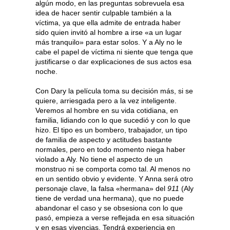
algún modo, en las preguntas sobrevuela esa
idea de hacer sentir culpable también a la
víctima, ya que ella admite de entrada haber
sido quien invitó al hombre a irse «a un lugar
más tranquilo» para estar solos. Y a Aly no le
cabe el papel de víctima ni siente que tenga que
justificarse o dar explicaciones de sus actos esa
noche.
Con Dary la película toma su decisión más, si se
quiere, arriesgada pero a la vez inteligente.
Veremos al hombre en su vida cotidiana, en
familia, lidiando con lo que sucedió y con lo que
hizo. El tipo es un bombero, trabajador, un tipo
de familia de aspecto y actitudes bastante
normales, pero en todo momento niega haber
violado a Aly. No tiene el aspecto de un
monstruo ni se comporta como tal. Al menos no
en un sentido obvio y evidente. Y Anna será otro
personaje clave, la falsa «hermana» del
911
(Aly
tiene de verdad una hermana), que no puede
abandonar el caso y se obsesiona con lo que
pasó, empieza a verse reflejada en esa situación
y en esas vivencias. Tendrá experiencia en