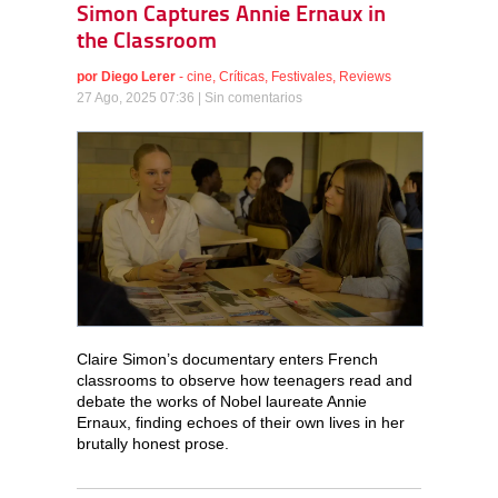
Simon Captures Annie Ernaux in
the Classroom
por
Diego Lerer
-
cine
,
Críticas
,
Festivales
,
Reviews
27 Ago, 2025 07:36 |
Sin comentarios
Claire Simon’s documentary enters French
classrooms to observe how teenagers read and
debate the works of Nobel laureate Annie
Ernaux, finding echoes of their own lives in her
brutally honest prose.