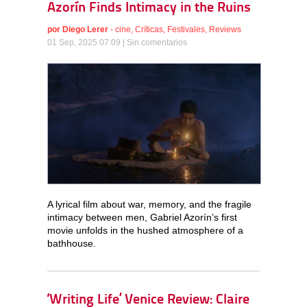
Azorín Finds Intimacy in the Ruins
por
Diego Lerer
-
cine
,
Críticas
,
Festivales
,
Reviews
01 Sep, 2025 07:09 |
Sin comentarios
A lyrical film about war, memory, and the fragile
intimacy between men, Gabriel Azorín’s first
movie unfolds in the hushed atmosphere of a
bathhouse.
‘Writing Life’ Venice Review: Claire