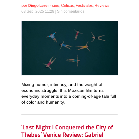
por
Diego Lerer
-
cine
,
Críticas
,
Festivales
,
Reviews
03 Sep, 2025 11:28 |
Sin comentarios
Mixing humor, intimacy, and the weight of
economic struggle, this Mexican film turns
everyday moments into a coming-of-age tale full
of color and humanity.
‘Last Night I Conquered the City of
Thebes’ Venice Review: Gabriel