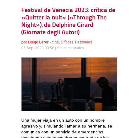
Festival de Venecia 2023: crítica de
«Quitter la nuit» («Through The
Night»), de Delphine Girard
(Giornate degli Autori)
por
Diego Lerer
-
cine
,
Críticas
,
Festivales
05 Sep, 2023 03:58 |
Sin comentarios
Una mujer viaja en un auto con un hombre
agresivo y, simulando llamar a su hermana, se
comunica con un servicio de emergencias
desatando este tenso drama centrado en las