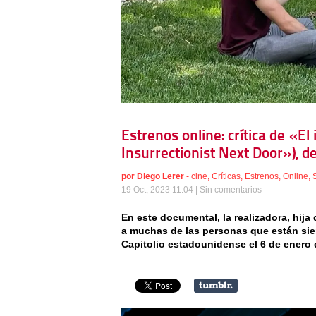
Estrenos online: crítica de «El
Insurrectionist Next Door»), 
por
Diego Lerer
-
cine
,
Críticas
,
Estrenos
,
Online
,
19 Oct, 2023 11:04 |
Sin comentarios
En este documental, la realizadora, hija
a muchas de las personas que están sie
Capitolio estadounidense el 6 de enero