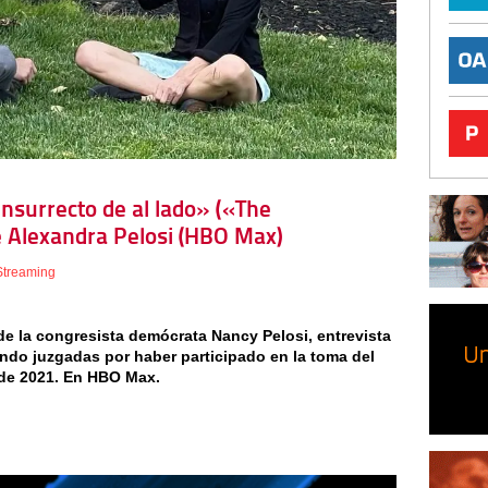
 insurrecto de al lado» («The
de Alexandra Pelosi (HBO Max)
Streaming
 de la congresista demócrata Nancy Pelosi, entrevista
ndo juzgadas por haber participado en la toma del
 de 2021. En HBO Max.