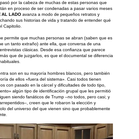
é pasó por la cabeza de muchas de estas personas que
stán en proceso de ser condenadas a pasar varios meses
E AL LADO
avanza a modo de pequeños retratos y
cuchando sus historias de vida y tratando de entender qué
l Capitolio.
 que permite que muchas personas se abran (saben que es
oque un tanto extraño) ante ella, que conversa de una
 entrevistas clásicas. Desde esa confianza que parece
 más que de juzgarlos, es que el documental se diferencia
habituales.
entra son en su mayoría hombres blancos, pero también
oría de ellos «fuera del sistema». Casi todos tienen
nos con pasado en la cárcel y dificultades de todo tipo,
to» algún tipo de identificación grupal que les permitió
Siguen siendo fanáticos de Trump –no todos, pero casi; y
arrepentidos–, creen que le robaron la elección y
solo del universo del que vienen sino que probablemente
nte.