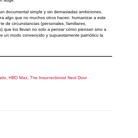
en auge.
un documental simple y sin demasiadas ambiciones,
ra algo que no muchos otros hacen: humanizar a este
rie de circunstancias (personales, familiares,
as) que los llevan no solo a pensar cómo piensan sino a
de un modo convencido y supuestamente patriótico la
lado
,
HBO Max
,
The Insurrectionist Next Door