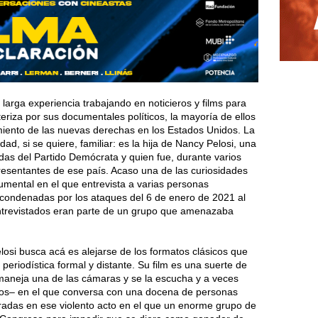
 larga experiencia trabajando en noticieros y films para
eriza por sus documentales políticos, la mayoría de ellos
imiento de las nuevas derechas en los Estados Unidos. La
idad, si se quiere, familiar: es la hija de Nancy Pelosi, una
idas del Partido Demócrata y quien fue, durante varios
esentantes de ese país. Acaso una de las curiosidades
mental en el que entrevista a varias personas
 condenadas por los ataques del 6 de enero de 2021 al
ntrevistados eran parte de un grupo que amenazaba
losi busca acá es alejarse de los formatos clásicos que
periodística formal y distante. Su film es una suerte de
a maneja una de las cámaras y se la escucha y a veces
ados– en el que conversa con una docena de personas
cradas en ese violento acto en el que un enorme grupo de