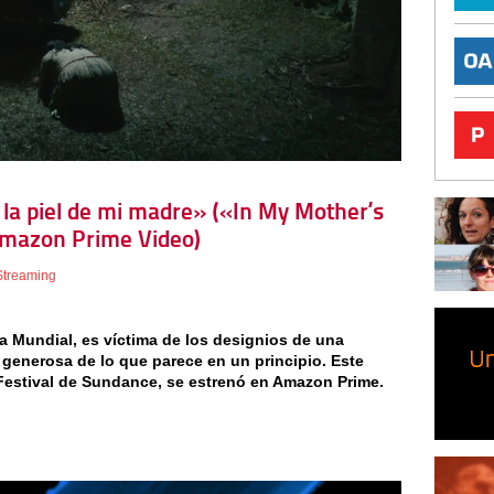
n la piel de mi madre» («In My Mother’s
Amazon Prime Video)
Streaming
ra Mundial, es víctima de los designios de una
generosa de lo que parece en un principio. Este
l Festival de Sundance, se estrenó en Amazon Prime.