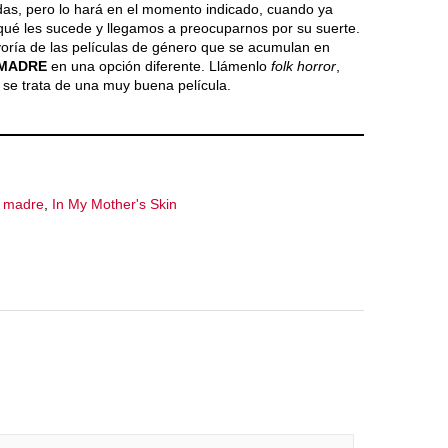
dudas, pero lo hará en el momento indicado, cuando ya
ué les sucede y llegamos a preocuparnos por su suerte.
yoría de las películas de género que se acumulan en
 MADRE
en una opción diferente. Llámenlo
folk horror
,
 se trata de una muy buena película.
i madre
,
In My Mother's Skin