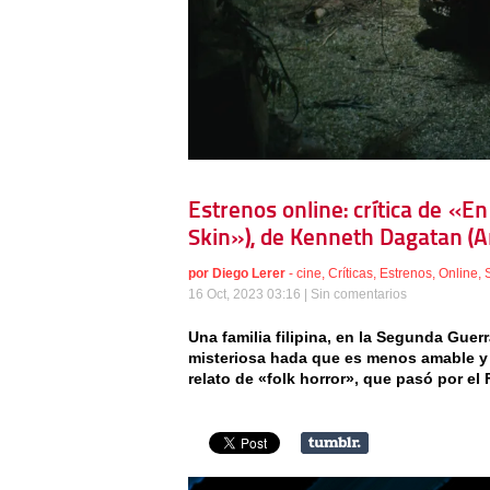
Estrenos online: crítica de «E
Skin»), de Kenneth Dagatan (
por
Diego Lerer
-
cine
,
Críticas
,
Estrenos
,
Online
,
16 Oct, 2023 03:16 |
Sin comentarios
Una familia filipina, en la Segunda Guer
misteriosa hada que es menos amable y 
relato de «folk horror», que pasó por e