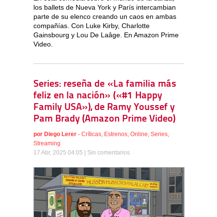
los ballets de Nueva York y París intercambian
parte de su elenco creando un caos en ambas
compañías. Con Luke Kirby, Charlotte
Gainsbourg y Lou De Laâge. En Amazon Prime
Video.
Series: reseña de «La familia más
feliz en la nación» («#1 Happy
Family USA»), de Ramy Youssef y
Pam Brady (Amazon Prime Video)
por
Diego Lerer
-
Críticas
,
Estrenos
,
Online
,
Series
,
Streaming
17 Abr, 2025 04:05 |
Sin comentarios