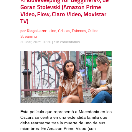
«Housekeeping for Begginers», de
Goran Stolevski (Amazon Prime
Video, Flow, Claro Video, Movistar
TV)
por
Diego Lerer
-
cine
,
Críticas
,
Estrenos
,
Online
,
Streaming
30 Mar, 2025 10:20 |
Sin comentarios
Esta película que representó a Macedonia en los
Oscars se centra en una extendida familia que
debe rearmarse tras la muerte de uno de sus
miembros. En Amazon Prime Video (con