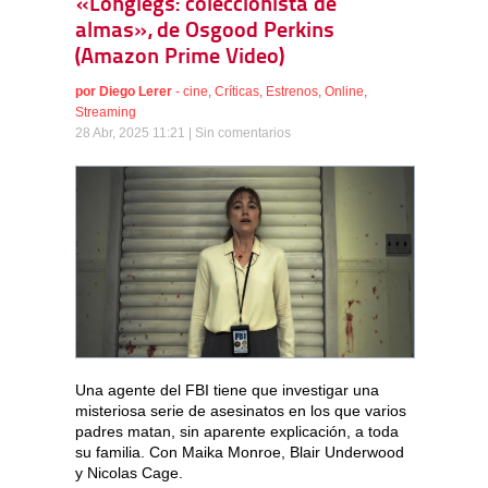
«Longlegs: coleccionista de
almas», de Osgood Perkins
(Amazon Prime Video)
por
Diego Lerer
-
cine
,
Críticas
,
Estrenos
,
Online
,
Streaming
28 Abr, 2025 11:21 |
Sin comentarios
Una agente del FBI tiene que investigar una
misteriosa serie de asesinatos en los que varios
padres matan, sin aparente explicación, a toda
su familia. Con Maika Monroe, Blair Underwood
y Nicolas Cage.