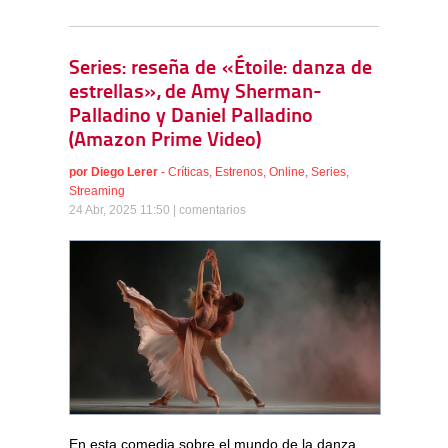
Series: reseña de «Étoile: danza de
estrellas», de Amy Sherman-
Palladino y Daniel Palladino
(Amazon Prime Video)
por
Diego Lerer
-
Críticas
,
Estrenos
,
Online
,
Series
,
Streaming
24 Abr, 2025 11:50 |
comentarios
En esta comedia sobre el mundo de la danza,