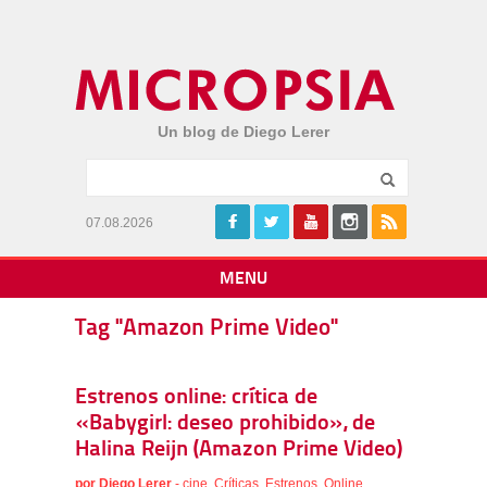
Un blog de Diego Lerer
07.08.2026
MENU
Tag "Amazon Prime Video"
Estrenos online: crítica de
«Babygirl: deseo prohibido», de
Halina Reijn (Amazon Prime Video)
por
Diego Lerer
-
cine
,
Críticas
,
Estrenos
,
Online
,