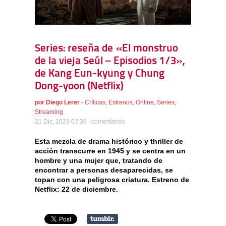
Series: reseña de «El monstruo
de la vieja Seúl – Episodios 1/3»,
de Kang Eun-kyung y Chung
Dong-yoon (Netflix)
por
Diego Lerer
-
Críticas
,
Estrenos
,
Online
,
Series
,
Streaming
21 Dic, 2023 07:38 |
comentarios
Esta mezcla de drama histórico y thriller de
acción transcurre en 1945 y se centra en un
hombre y una mujer que, tratando de
encontrar a personas desaparecidas, se
topan con una peligrosa criatura. Estreno de
Netflix: 22 de diciembre.