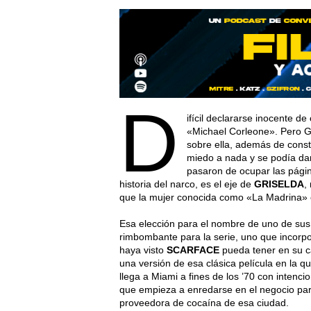
D
ifícil declararse inocente de
«Michael Corleone». Pero G
sobre ella, además de cons
miedo a nada y se podía dar
pasaron de ocupar las págin
historia del narco, es el eje de
GRISELDA
,
que la mujer conocida como «La Madrina» es
Esa elección para el nombre de uno de sus h
rimbombante para la serie, uno que incorp
haya visto
SCARFACE
pueda tener en su c
una versión de esa clásica película en la q
llega a Miami a fines de los ’70 con intenci
que empieza a enredarse en el negocio para
proveedora de cocaína de esa ciudad.