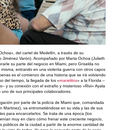
Ochoa», del cartel de Medellín, a través de su
lo Jiménez Varón). Acompañado por Marta Ochoa (Julieth
rarle su parte del negocio en Miami, pero Griselda no
í misma, entrando en una violenta guerra con otros capos
penas es el comienzo de una historia que se irá volviendo
o del tiempo, la llegada de los «
marielitos
» a la Florida –
o– y su conexión con el extraño y misterioso «Rivi» Ayala
 uno de sus principales colaboradores.
igación por parte de la policía de Miami que, comandada
én Martinez), va entrometiéndose en su vida y las de sus
tes para encarcelarlos. Se trata de una época (los
 tenían muy en claro cómo frenar este creciente negocio,
s públicos de la ciudad a partir de la enorme cantidad de