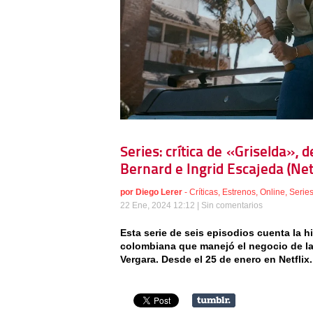
Series: crítica de «Griselda»,
Bernard e Ingrid Escajeda (Netf
por
Diego Lerer
-
Críticas
,
Estrenos
,
Online
,
Serie
22 Ene, 2024 12:12 |
Sin comentarios
Esta serie de seis episodios cuenta la h
colombiana que manejó el negocio de la
Vergara. Desde el 25 de enero en Netflix.