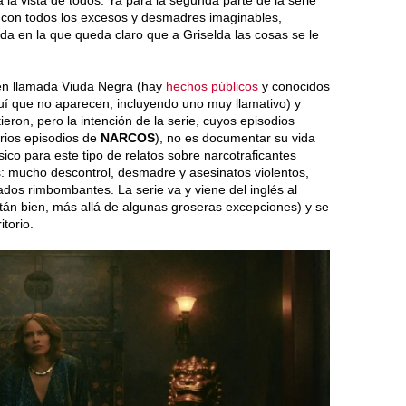
a vista de todos. Ya para la segunda parte de la serie
 con todos los excesos y desmadres imaginables,
ada en la que queda claro que a Griselda las cosas se le
ién llamada Viuda Negra (hay
hechos públicos
y conocidos
quí que no aparecen, incluyendo uno muy llamativo) y
ieron, pero la intención de la serie, cuyos episodios
arios episodios de
NARCOS
), no es documentar su vida
sico para este tipo de relatos sobre narcotraficantes
: mucho descontrol, desmadre y asesinatos violentos,
ados rimbombantes. La serie va y viene del inglés al
stán bien, más allá de algunas groseras excepciones) y se
torio.