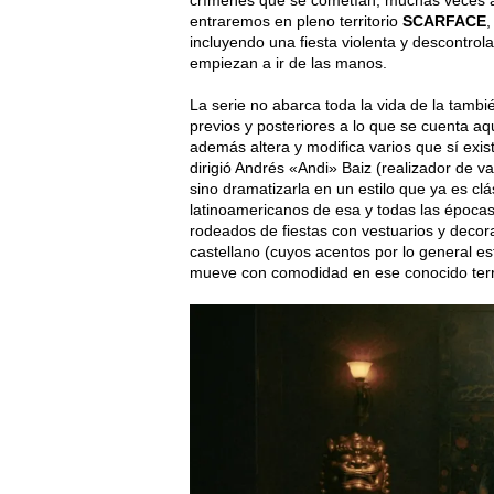
crímenes que se cometían, muchas veces a l
entraremos en pleno territorio
SCARFACE
,
incluyendo una fiesta violenta y descontrol
empiezan a ir de las manos.
La serie no abarca toda la vida de la tamb
previos y posteriores a lo que se cuenta a
además altera y modifica varios que sí exist
dirigió Andrés «Andi» Baiz (realizador de v
sino dramatizarla en un estilo que ya es clá
latinoamericanos de esa y todas las épocas
rodeados de fiestas con vestuarios y decor
castellano (cuyos acentos por lo general e
mueve con comodidad en ese conocido terri