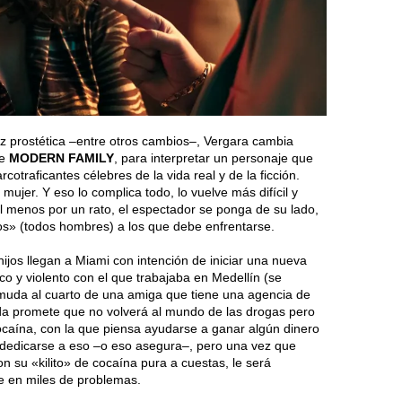
 prostética –entre otros cambios–, Vergara cambia
ie
MODERN FAMILY
, para interpretar un personaje que
cotraficantes célebres de la vida real y de la ficción.
 mujer. Y eso lo complica todo, lo vuelve más difícil y
al menos por un rato, el espectador se ponga de su lado,
os» (todos hombres) a los que debe enfrentarse.
ijos llegan a Miami con intención de iniciar una nueva
o y violento con el que trabajaba en Medellín (se
muda al cuarto de una amiga que tiene una agencia de
elda promete que no volverá al mundo de las drogas pero
cocaína, con la que piensa ayudarse a ganar algún dinero
a dedicarse a eso –o eso asegura–, pero una vez que
n su «kilito» de cocaína pura a cuestas, le será
 en miles de problemas.