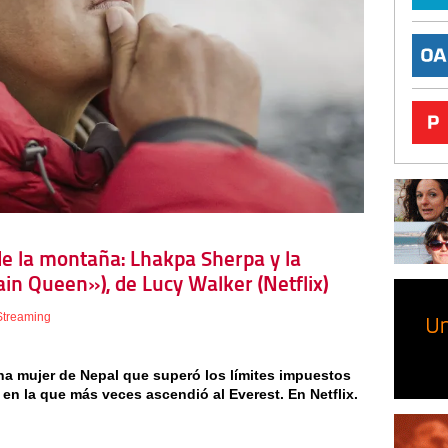
 de la montaña: Lhakpa Sherpa y la
n Queen»), de Lucy Walker (Netflix)
Streaming
na mujer de Nepal que superó los límites impuestos
ó en la que más veces ascendió al Everest. En Netflix.