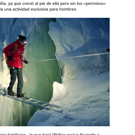
a, ya que creció al pie de ella pero sin los «permisos»
ada una actividad exclusiva para hombres.
os familiares– lo que hará Walker será ir llevando a