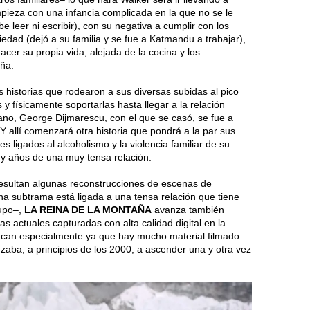
mpieza con una infancia complicada en la que no se le
be leer ni escribir), con su negativa a cumplir con los
edad (dejó a su familia y se fue a Katmandu a trabajar),
cer su propia vida, alejada de la cocina y los
ña.
 historias que rodearon a sus diversas subidas al pico
s y físicamente soportarlas hasta llegar a la relación
no, George Dijmarescu, con el que se casó, se fue a
 Y allí comenzará otra historia que pondrá a la par sus
 ligados al alcoholismo y la violencia familiar de su
 y años de una muy tensa relación.
esultan algunas reconstrucciones de escenas de
na subtrama está ligada a una tensa relación que tiene
rupo–,
LA REINA DE LA MONTAÑA
avanza también
as actuales capturadas con alta calidad digital en la
acan especialmente ya que hay mucho material filmado
ba, a principios de los 2000, a ascender una y otra vez