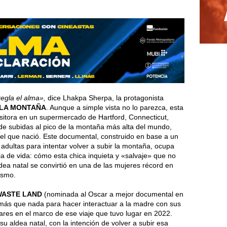
regla el alma»,
dice Lhakpa Sherpa, la protagonista
 LA MONTAÑA
. Aunque a simple vista no lo parezca, esta
sitora en un supermercado de Hartford, Connecticut,
 de subidas al pico de la montaña más alta del mundo,
 el que nació. Este documental, construido en base a un
a adultas para intentar volver a subir la montaña, ocupa
ia de vida: cómo esta chica inquieta y «salvaje» que no
dea natal se convirtió en una de las mujeres récord en
ismo.
WASTE LAND
(nominada al Oscar a mejor documental en
n más que nada para hacer interactuar a la madre con sus
iares en el marco de ese viaje que tuvo lugar en 2022.
u aldea natal, con la intención de volver a subir esa