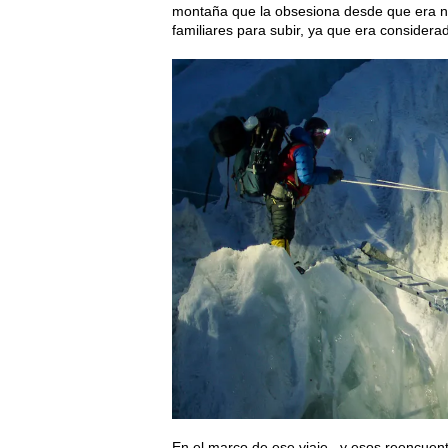
montaña que la obsesiona desde que era niñ
familiares para subir, ya que era consider
En el marco de ese viaje –y esos reencuentr