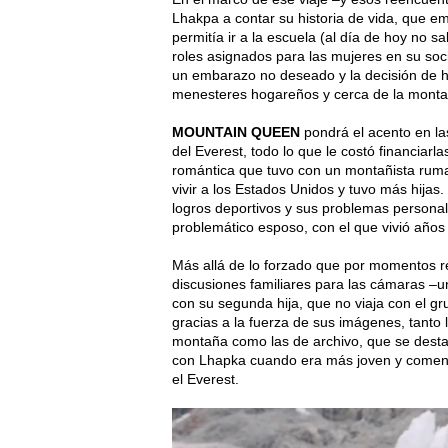
Lhakpa a contar su historia de vida, que e
permitía ir a la escuela (al día de hoy no sa
roles asignados para las mujeres en su soci
un embarazo no deseado y la decisión de ha
menesteres hogareños y cerca de la monta
MOUNTAIN QUEEN
pondrá el acento en las
del Everest, todo lo que le costó financiarla
romántica que tuvo con un montañista ruma
vivir a los Estados Unidos y tuvo más hijas.
logros deportivos y sus problemas personales
problemático esposo, con el que vivió años
Más allá de lo forzado que por momentos r
discusiones familiares para las cámaras –u
con su segunda hija, que no viaja con el g
gracias a la fuerza de sus imágenes, tanto l
montaña como las de archivo, que se dest
con Lhapka cuando era más joven y comenza
el Everest.