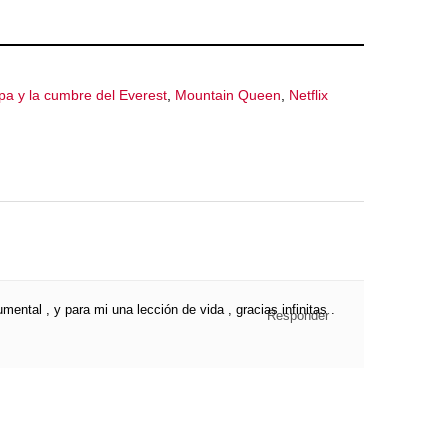
a y la cumbre del Everest
,
Mountain Queen
,
Netflix
ental , y para mi una lección de vida , gracias infinitas .
Responder