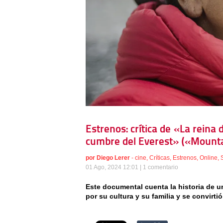
Estrenos: crítica de «La reina
cumbre del Everest» («Mountai
por
Diego Lerer
-
cine
,
Críticas
,
Estrenos
,
Online
,
01 Ago, 2024 12:01 |
1 comentario
Este documental cuenta la historia de u
por su cultura y su familia y se convirti