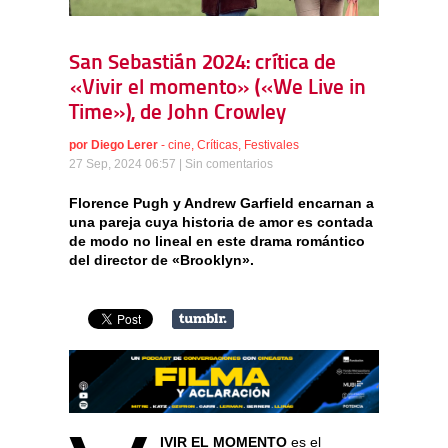
San Sebastián 2024: crítica de
«Vivir el momento» («We Live in
Time»), de John Crowley
por
Diego Lerer
-
cine
,
Críticas
,
Festivales
27 Sep, 2024 06:57 |
Sin comentarios
Florence Pugh y Andrew Garfield encarnan a
una pareja cuya historia de amor es contada
de modo no lineal en este drama romántico
del director de «Brooklyn».
IVIR EL MOMENTO
es el