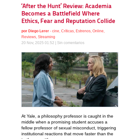
‘After the Hunt’ Review: Academia
Becomes a Battlefield Where
Ethics, Fear and Reputation Collide
por
Diego Lerer
-
cine
,
Críticas
,
Estrenos
,
Online
,
Reviews
,
Streaming
20 Nov, 2025 01:52 |
Sin comentarios
At Yale, a philosophy professor is caught in the
middle when a promising student accuses a
fellow professor of sexual misconduct, triggering
institutional reactions that move faster than the