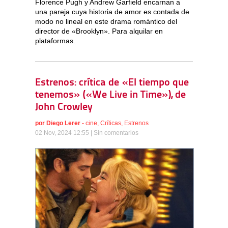
Florence Pugh y Andrew Garfield encarnan a
una pareja cuya historia de amor es contada de
modo no lineal en este drama romántico del
director de «Brooklyn». Para alquilar en
plataformas.
Estrenos: crítica de «El tiempo que
tenemos» («We Live in Time»), de
John Crowley
por
Diego Lerer
-
cine
,
Críticas
,
Estrenos
02 Nov, 2024 12:55 |
Sin comentarios