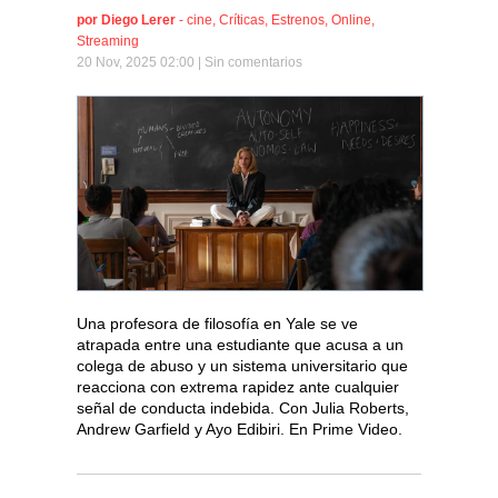
por
Diego Lerer
-
cine
,
Críticas
,
Estrenos
,
Online
,
Streaming
20 Nov, 2025 02:00 |
Sin comentarios
Una profesora de filosofía en Yale se ve
atrapada entre una estudiante que acusa a un
colega de abuso y un sistema universitario que
reacciona con extrema rapidez ante cualquier
señal de conducta indebida. Con Julia Roberts,
Andrew Garfield y Ayo Edibiri. En Prime Video.