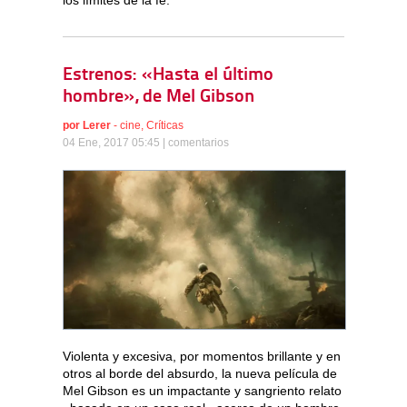
Estrenos: «Hasta el último
hombre», de Mel Gibson
por
Lerer
-
cine
,
Críticas
04 Ene, 2017 05:45 |
comentarios
Violenta y excesiva, por momentos brillante y en
otros al borde del absurdo, la nueva película de
Mel Gibson es un impactante y sangriento relato