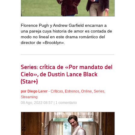
Florence Pugh y Andrew Garfield encarnan a
una pareja cuya historia de amor es contada de
modo no lineal en este drama romántico del
director de «Brooklyn».
Series: crítica de «Por mandato del
Cielo», de Dustin Lance Black
(Star+)
por
Diego Lerer
-
Críticas
,
Estrenos
,
Online
,
Series
,
Streaming
08 Ago, 2022 08:57 |
1 comentario