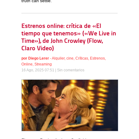
truth can settle.
Estrenos online: crítica de «El
tiempo que tenemos» («We Live in
Time»), de John Crowley (Flow,
Claro Video)
por
Diego Lerer
-
Alquiler
,
cine
,
Críticas
,
Estrenos
,
Online
,
Streaming
16 Ago, 2025 07:51 |
Sin comentarios