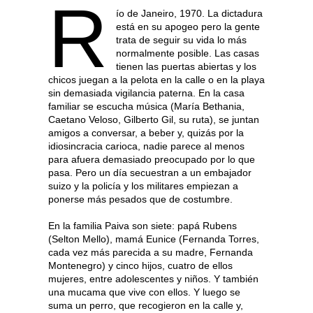
R
ío de Janeiro, 1970. La dictadura
está en su apogeo pero la gente
trata de seguir su vida lo más
normalmente posible. Las casas
tienen las puertas abiertas y los
chicos juegan a la pelota en la calle o en la playa
sin demasiada vigilancia paterna. En la casa
familiar se escucha música (María Bethania,
Caetano Veloso, Gilberto Gil, su ruta), se juntan
amigos a conversar, a beber y, quizás por la
idiosincracia carioca, nadie parece al menos
para afuera demasiado preocupado por lo que
pasa. Pero un día secuestran a un embajador
suizo y la policía y los militares empiezan a
ponerse más pesados que de costumbre.
En la familia Paiva son siete: papá Rubens
(Selton Mello), mamá Eunice (Fernanda Torres,
cada vez más parecida a su madre, Fernanda
Montenegro) y cinco hijos, cuatro de ellos
mujeres, entre adolescentes y niños. Y también
una mucama que vive con ellos. Y luego se
suma un perro, que recogieron en la calle y,