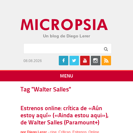
Un blog de Diego Lerer
08.08.2026
MENU
Tag "Walter Salles"
Estrenos online: crítica de «Aún
estoy aquí» («Ainda estou aqui»),
de Walter Salles (Paramount+)
por
Diego Lerer
-
cine
,
Críticas
,
Estrenos
,
Online
,