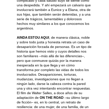
complicado y cada saludo suyo se siente como
una despedida. Y ahí empezará un calvario que
involucrará también a Eunice y a Eliana, otra de
sus hijas, que también serán detenidas, y a una
serie de trágicos, lamentables y dolorosos
hechos muy similares a los que conocemos los
argentinos.
AINDA ESTOU AQUI
, de manera clásica, noble
y sobre todo justa y honesta retrata un caso de
desaparición forzada de personas. Es un tipo de
historia que hemos visto y cuyos detalles nos
son familiares –más allá de las diferencias–,
pero que conmueve quizás por la manera
inesperada en la que llega y en cómo
transforma por completo las vidas de todos los
involucrados. Desapariciones, torturas,
mudanzas, investigaciones que no llegan a
ningún lado, darse la cabeza contra la pared
una y otra vez intentando encontrar respuestas.
El film de Walter Salles, a doce años de su
adaptación de
ON THE ROAD
–su último largo
de ficción– es, en lo central, un retrato de
resiliencia: de una mujer, de una familia, de un