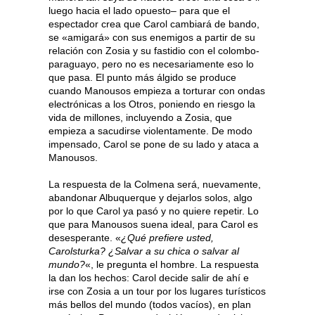
luego hacia el lado opuesto– para que el
espectador crea que Carol cambiará de bando,
se «amigará» con sus enemigos a partir de su
relación con Zosia y su fastidio con el colombo-
paraguayo, pero no es necesariamente eso lo
que pasa. El punto más álgido se produce
cuando Manousos empieza a torturar con ondas
electrónicas a los Otros, poniendo en riesgo la
vida de millones, incluyendo a Zosia, que
empieza a sacudirse violentamente. De modo
impensado, Carol se pone de su lado y ataca a
Manousos.
La respuesta de la Colmena será, nuevamente,
abandonar Albuquerque y dejarlos solos, algo
por lo que Carol ya pasó y no quiere repetir. Lo
que para Manousos suena ideal, para Carol es
desesperante. «
¿Qué prefiere usted,
Carolsturka? ¿Salvar a su chica o salvar al
mundo?
«, le pregunta el hombre. La respuesta
la dan los hechos: Carol decide salir de ahí e
irse con Zosia a un tour por los lugares turísticos
más bellos del mundo (todos vacíos), en plan