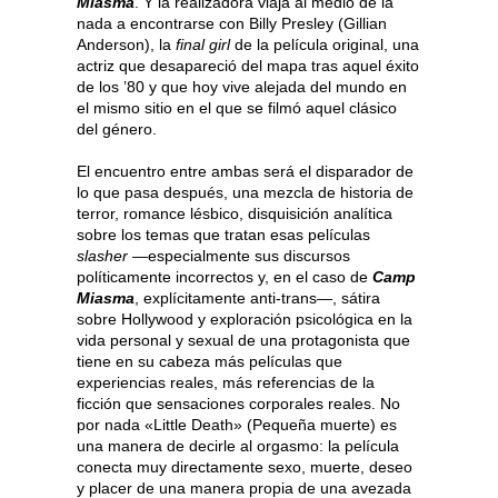
Miasma
. Y la realizadora viaja al medio de la
nada a encontrarse con Billy Presley (Gillian
Anderson), la
final girl
de la película original, una
actriz que desapareció del mapa tras aquel éxito
de los ’80 y que hoy vive alejada del mundo en
el mismo sitio en el que se filmó aquel clásico
del género.
El encuentro entre ambas será el disparador de
lo que pasa después, una mezcla de historia de
terror, romance lésbico, disquisición analítica
sobre los temas que tratan esas películas
slasher
—especialmente sus discursos
políticamente incorrectos y, en el caso de
Camp
Miasma
, explícitamente anti-trans—, sátira
sobre Hollywood y exploración psicológica en la
vida personal y sexual de una protagonista que
tiene en su cabeza más películas que
experiencias reales, más referencias de la
ficción que sensaciones corporales reales. No
por nada «Little Death» (Pequeña muerte) es
una manera de decirle al orgasmo: la película
conecta muy directamente sexo, muerte, deseo
y placer de una manera propia de una avezada