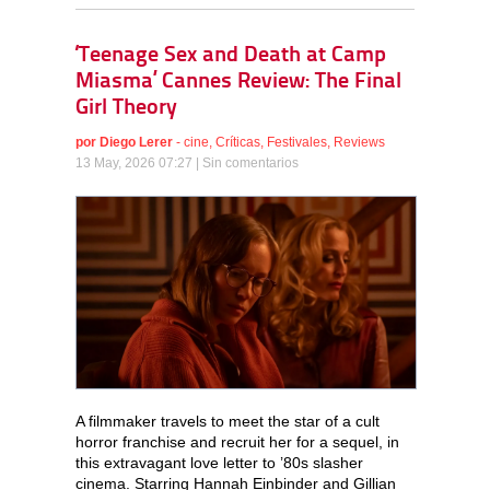
‘Teenage Sex and Death at Camp
Miasma’ Cannes Review: The Final
Girl Theory
por
Diego Lerer
-
cine
,
Críticas
,
Festivales
,
Reviews
13 May, 2026 07:27 |
Sin comentarios
A filmmaker travels to meet the star of a cult
horror franchise and recruit her for a sequel, in
this extravagant love letter to ’80s slasher
cinema. Starring Hannah Einbinder and Gillian