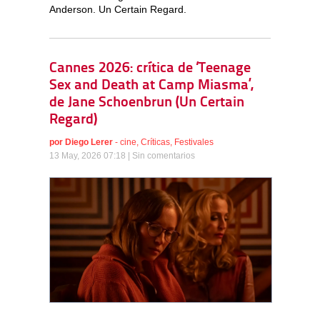
Anderson. Un Certain Regard.
Cannes 2026: crítica de ‘Teenage
Sex and Death at Camp Miasma’,
de Jane Schoenbrun (Un Certain
Regard)
por
Diego Lerer
-
cine
,
Críticas
,
Festivales
13 May, 2026 07:18 |
Sin comentarios