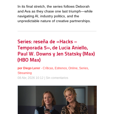
In its final stretch, the series follows Deborah
and Ava as they chase one last triumph—while
navigating AI, industry politics, and the
unpredictable nature of creative partnerships.
Series: reseña de «Hacks –
Temporada 5», de Lucia Aniello,
Paul W. Downs y Jen Statsky (Max)
(HBO Max)
por
Diego Lerer
-
Críticas
,
Estrenos
,
Online
,
Series
,
Streaming
08 Abr, 2026 10:12 |
Sin comentarios