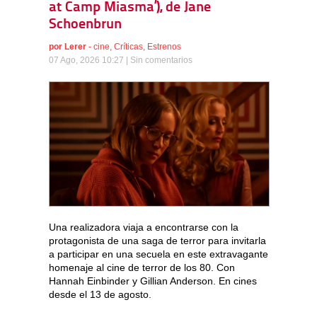
at Camp Miasma’), de Jane
Schoenbrun
por
Lerer
-
cine
,
Críticas
,
Estrenos
07 Ago, 2026 10:27 |
Sin comentarios
Una realizadora viaja a encontrarse con la
protagonista de una saga de terror para invitarla
a participar en una secuela en este extravagante
homenaje al cine de terror de los 80. Con
Hannah Einbinder y Gillian Anderson. En cines
desde el 13 de agosto.