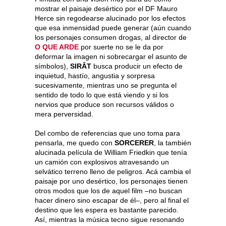
mostrar el paisaje desértico por el DF Mauro
Herce sin regodearse alucinado por los efectos
que esa inmensidad puede generar (aún cuando
los personajes consumen drogas, al director de
O QUE ARDE
por suerte no se le da por
deformar la imagen ni sobrecargar el asunto de
símbolos),
SIRÂT
busca producir un efecto de
inquietud, hastío, angustia y sorpresa
sucesivamente, mientras uno se pregunta el
sentido de todo lo que está viendo y si los
nervios que produce son recursos válidos o
mera perversidad.
Del combo de referencias que uno toma para
pensarla, me quedo con
SORCERER
, la también
alucinada película de William Friedkin que tenía
un camión con explosivos atravesando un
selvático terreno lleno de peligros. Acá cambia el
paisaje por uno desértico, los personajes tienen
otros modos que los de aquel film –no buscan
hacer dinero sino escapar de él–, pero al final el
destino que les espera es bastante parecido.
Así, mientras la música tecno sigue resonando