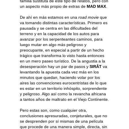
familia sustituta de este tipo de relatos, pero con
un aspecto más propio de extras de
MAD MAX
.
De ahí en más estamos en una
road movie
que
va tomando distintas características. Primero es
pausada y se centra en las dificultades del
terreno y en la capacidad de los autos para
avanzar por los serpenteantes caminos, para
luego mutar en algo más peligroso y
preocupante, en especial a partir de un hecho
trágico que transforma lo visto hasta entonces
en un mero paseo turístico. De la angustia a la
desesperación hay un par de pasos y
SIRÂT
va
levantando la apuesta cada vez más en los
minutos que quedan, haciendo volar por los
aires las convenciones eurocentristas de lo que
es estar en un territorio inhóspito, sorprendente
y peligroso. Algo así como la revancha africana
a tantos años de maltrato en el Viejo Continente.
Pero estas son, como cualquier otra,
conclusiones apresuradas, conjeturales, que no
se desprenden por sí mismas de una película
que procede de una manera simple, directa, sin