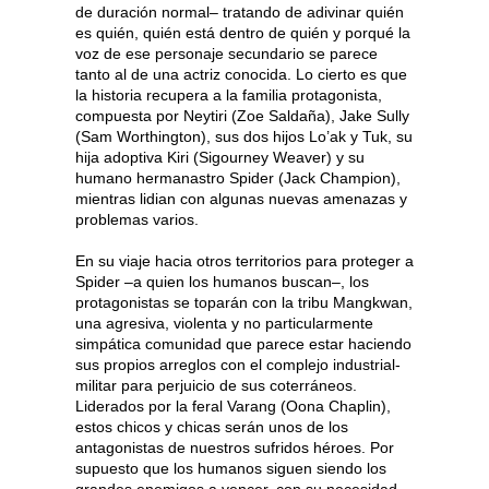
de duración normal– tratando de adivinar quién
es quién, quién está dentro de quién y porqué la
voz de ese personaje secundario se parece
tanto al de una actriz conocida. Lo cierto es que
la historia recupera a la familia protagonista,
compuesta por Neytiri (Zoe Saldaña), Jake Sully
(Sam Worthington), sus dos hijos Lo’ak y Tuk, su
hija adoptiva Kiri (Sigourney Weaver) y su
humano hermanastro Spider (Jack Champion),
mientras lidian con algunas nuevas amenazas y
problemas varios.
En su viaje hacia otros territorios para proteger a
Spider –a quien los humanos buscan–, los
protagonistas se toparán con la tribu Mangkwan,
una agresiva, violenta y no particularmente
simpática comunidad que parece estar haciendo
sus propios arreglos con el complejo industrial-
militar para perjuicio de sus coterráneos.
Liderados por la feral Varang (Oona Chaplin),
estos chicos y chicas serán unos de los
antagonistas de nuestros sufridos héroes. Por
supuesto que los humanos siguen siendo los
grandes enemigos a vencer, con su necesidad