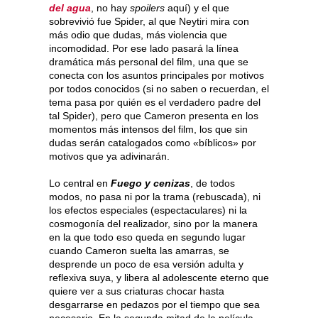
del agua
, no hay
spoilers
aquí) y el que
sobrevivió fue Spider, al que Neytiri mira con
más odio que dudas, más violencia que
incomodidad. Por ese lado pasará la línea
dramática más personal del film, una que se
conecta con los asuntos principales por motivos
por todos conocidos (si no saben o recuerdan, el
tema pasa por quién es el verdadero padre del
tal Spider), pero que Cameron presenta en los
momentos más intensos del film, los que sin
dudas serán catalogados como «bíblicos» por
motivos que ya adivinarán.
Lo central en
Fuego y cenizas
, de todos
modos, no pasa ni por la trama (rebuscada), ni
los efectos especiales (espectaculares) ni la
cosmogonía del realizador, sino por la manera
en la que todo eso queda en segundo lugar
cuando Cameron suelta las amarras, se
desprende un poco de esa versión adulta y
reflexiva suya, y libera al adolescente eterno que
quiere ver a sus criaturas chocar hasta
desgarrarse en pedazos por el tiempo que sea
necesario. En la segunda mitad de la película,