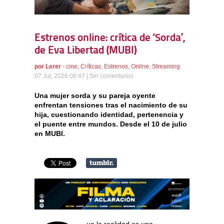
Estrenos online: crítica de ‘Sorda’,
de Eva Libertad (MUBI)
por
Lerer
-
cine
,
Críticas
,
Estrenos
,
Online
,
Streaming
07 Jul, 2026 08:47 |
Sin comentarios
Una mujer sorda y su pareja oyente
enfrentan tensiones tras el nacimiento de su
hija, cuestionando identidad, pertenencia y
el puente entre mundos. Desde el 10 de julio
en MUBI.
ue la realidad es una