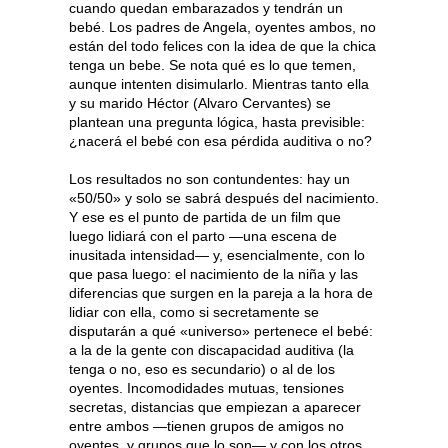
cuando quedan embarazados y tendrán un
bebé. Los padres de Angela, oyentes ambos, no
están del todo felices con la idea de que la chica
tenga un bebe. Se nota qué es lo que temen,
aunque intenten disimularlo. Mientras tanto ella
y su marido Héctor (Alvaro Cervantes) se
plantean una pregunta lógica, hasta previsible:
¿nacerá el bebé con esa pérdida auditiva o no?
Los resultados no son contundentes: hay un
«50/50» y solo se sabrá después del nacimiento.
Y ese es el punto de partida de un film que
luego lidiará con el parto —una escena de
inusitada intensidad— y, esencialmente, con lo
que pasa luego: el nacimiento de la niña y las
diferencias que surgen en la pareja a la hora de
lidiar con ella, como si secretamente se
disputarán a qué «universo» pertenece el bebé:
a la de la gente con discapacidad auditiva (la
tenga o no, eso es secundario) o al de los
oyentes. Incomodidades mutuas, tensiones
secretas, distancias que empiezan a aparecer
entre ambos —tienen grupos de amigos no
oyentes, y grupos que lo son— y con los otros