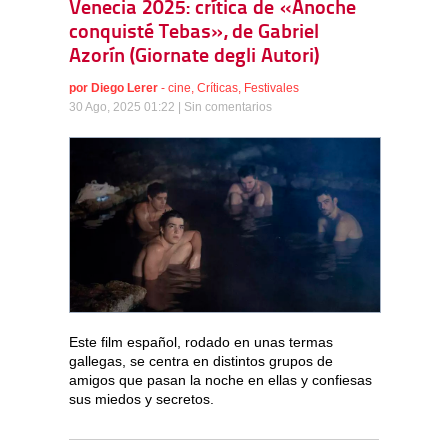
Venecia 2025: crítica de «Anoche
conquisté Tebas», de Gabriel
Azorín (Giornate degli Autori)
por
Diego Lerer
-
cine
,
Críticas
,
Festivales
30 Ago, 2025 01:22 |
Sin comentarios
Este film español, rodado en unas termas
gallegas, se centra en distintos grupos de
amigos que pasan la noche en ellas y confiesas
sus miedos y secretos.