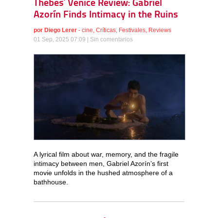
Thebes’ Venice Review: Gabriel
Azorín Finds Intimacy in the Ruins
por
Diego Lerer
-
cine
,
Críticas
,
Festivales
,
Reviews
01 Sep, 2025 07:09 |
Sin comentarios
A lyrical film about war, memory, and the fragile
intimacy between men, Gabriel Azorín’s first
movie unfolds in the hushed atmosphere of a
bathhouse.