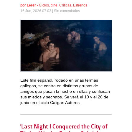
por
Lerer
-
Ciclos
,
cine
,
Críticas
,
Estrenos
16 Jun, 2026 07:03 |
Sin comentarios
Este film español, rodado en unas termas
gallegas, se centra en distintos grupos de
amigos que pasan la noche en ellas y confiesan
sus miedos y secretos. Se verá el 19 y el 26 de
junio en el ciclo Caligari Autores.
‘Last Night I Conquered the City of