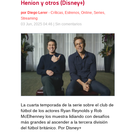
Henion y otros (Disney+)
por
Diego Lerer
-
Críticas
,
Estrenos
,
Online
,
Series
,
Streaming
03 Jun, 2025 04:46 |
Sin comentarios
La cuarta temporada de la serie sobre el club de
fútbol de los actores Ryan Reynolds y Rob
McElhenney los muestra lidiando con desafíos
más grandes al ascender a la tercera división
del fútbol británico. Por Disney+