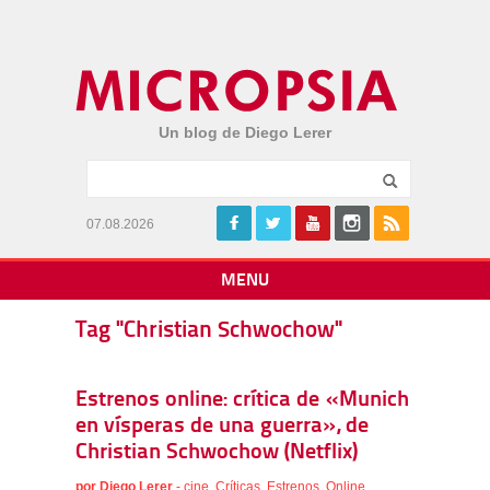
Un blog de Diego Lerer
07.08.2026
MENU
Tag "Christian Schwochow"
Estrenos online: crítica de «Munich
en vísperas de una guerra», de
Christian Schwochow (Netflix)
por
Diego Lerer
-
cine
,
Críticas
,
Estrenos
,
Online
,