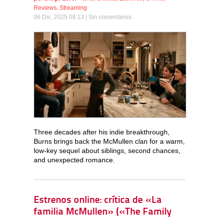
Reviews
,
Streaming
06 Dic, 2025 08:13 |
Sin comentarios
Three decades after his indie breakthrough,
Burns brings back the McMullen clan for a warm,
low-key sequel about siblings, second chances,
and unexpected romance.
Estrenos online: crítica de «La
familia McMullen» («The Family