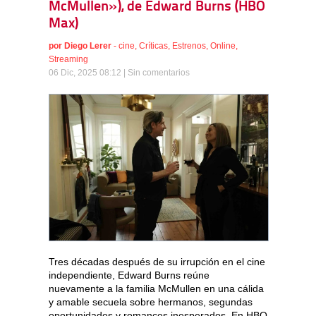
McMullen»), de Edward Burns (HBO
Max)
por
Diego Lerer
-
cine
,
Críticas
,
Estrenos
,
Online
,
Streaming
06 Dic, 2025 08:12 |
Sin comentarios
Tres décadas después de su irrupción en el cine
independiente, Edward Burns reúne
nuevamente a la familia McMullen en una cálida
y amable secuela sobre hermanos, segundas
oportunidades y romances inesperados. En HBO