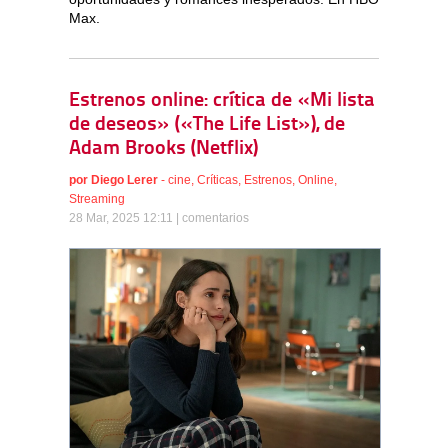
Max.
Estrenos online: crítica de «Mi lista
de deseos» («The Life List»), de
Adam Brooks (Netflix)
por
Diego Lerer
-
cine
,
Críticas
,
Estrenos
,
Online
,
Streaming
28 Mar, 2025 12:11 |
comentarios