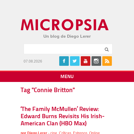
Un blog de Diego Lerer
07.08.2026
MENU
Tag "Connie Britton"
‘The Family McMullen’ Review:
Edward Burns Revisits His Irish-
American Clan (HBO Max)
por
Diego Lerer
-
cine
,
Críticas
,
Estrenos
,
Online
,