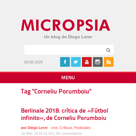
Un blog de Diego Lerer
09.08.2026
MENU
Tag "Corneliu Porumboiu"
Berlinale 2018: crítica de «Fútbol
infinito», de Corneliu Porumboiu
por
Diego Lerer
-
cine
,
Críticas
,
Festivales
10 Mar, 2018 01:50 |
Sin comentarios