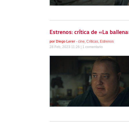
Estrenos: crítica de «La ballen
por
Diego Lerer
-
cine
,
Críticas
,
Estrenos
28 Feb, 2023 11:26 |
1 comentario