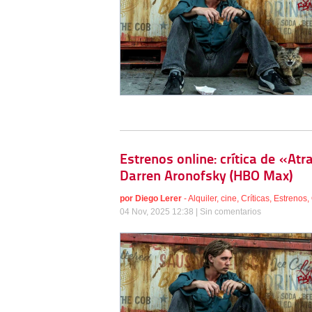
Estrenos online: crítica de «At
Darren Aronofsky (HBO Max)
por
Diego Lerer
-
Alquiler
,
cine
,
Críticas
,
Estrenos
,
04 Nov, 2025 12:38 |
Sin comentarios