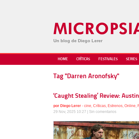
Un blog de Diego Lerer
HOME
CRÍTICAS
FESTIVALES
SERIES
Tag "Darren Aronofsky"
‘Caught Stealing’ Review: Austin 
por
Diego Lerer
-
cine
,
Críticas
,
Estrenos
,
Online
,
29 Nov, 2025 10:27 |
Sin comentarios