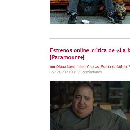
Estrenos online: crítica de «La
(Paramount+)
por
Diego Lerer
-
cine
,
Críticas
,
Estrenos
,
Online
,
15 Oct, 2023 03:17 |
comentarios