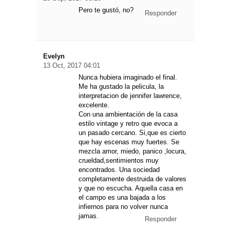
Pero te gustó, no?
Responder
Evelyn
13 Oct, 2017 04:01
Nunca hubiera imaginado el final.
Me ha gustado la pelicula, la
interpretacion de jennifer lawrence,
excelente.
Con una ambientación de la casa
estilo vintage y retro que evoca a
un pasado cercano. Si,que es cierto
que hay escenas muy fuertes. Se
mezcla amor, miedo, panico ,locura,
crueldad,sentimientos muy
encontrados. Una sociedad
completamente destruida de valores
y que no escucha. Aquella casa en
el campo es una bajada a los
infiernos para no volver nunca
jamas.
Responder