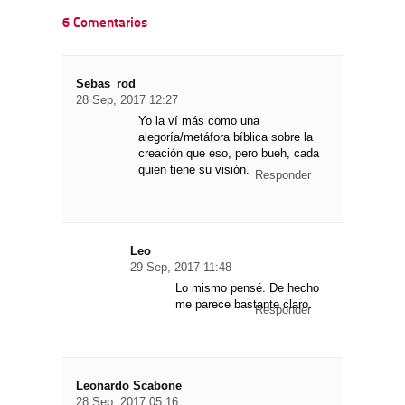
6 Comentarios
Sebas_rod
28 Sep, 2017 12:27
Yo la ví más como una
alegoría/metáfora bíblica sobre la
creación que eso, pero bueh, cada
quien tiene su visión.
Responder
Leo
29 Sep, 2017 11:48
Lo mismo pensé. De hecho
me parece bastante claro.
Responder
Leonardo Scabone
28 Sep, 2017 05:16