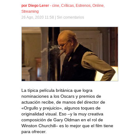
por
Diego Lerer
-
cine
,
Críticas
,
Estrenos
,
Online
,
Streaming
26 Ago, 2020 11:58 |
Sin comentarios
La típica película británica que logra
nominaciones a los Oscars y premios de
actuación recibe, de manos del director de
«Orgullo y prejuicio», algunos toques de
originalidad visual. Eso –y la muy creativa
composición de Gary Oldman en el rol de
Winston Churchill– es lo mejor que el film tiene
para ofrecer.