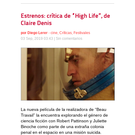
Estrenos: crítica de “High Life”, de
Claire Denis
por
Diego Lerer
-
cine
,
Críticas
,
Festivales
03 Sep, 2019 03:43 |
Sin comentarios
La nueva película de la realizadora de “Beau
Travail” la encuentra explorando el género de
ciencia ficción con Robert Pattinson y Juliette
Binoche como parte de una extraña colonia
penal en el espacio en una misión suicida.