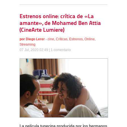
Estrenos online: crítica de «La
amante», de Mohamed Ben Attia
(CineArte Lumiere)
por
Diego Lerer
-
cine
,
Críticas
,
Estrenos
,
Online
,
Streaming
07 Jul, 2020 02:49 |
1 comentario
La película tunecina producida por los hermanos