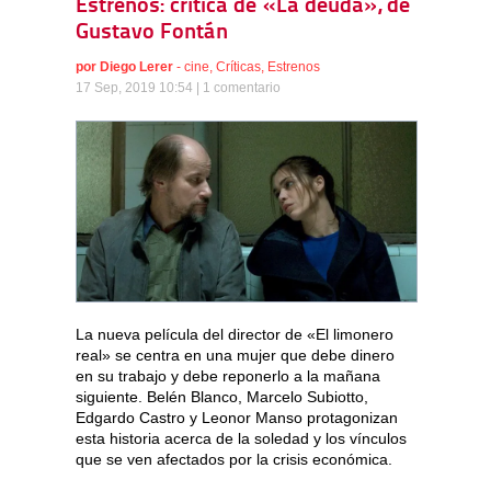
Estrenos: crítica de «La deuda», de
Gustavo Fontán
por
Diego Lerer
-
cine
,
Críticas
,
Estrenos
17 Sep, 2019 10:54 |
1 comentario
La nueva película del director de «El limonero
real» se centra en una mujer que debe dinero
en su trabajo y debe reponerlo a la mañana
siguiente. Belén Blanco, Marcelo Subiotto,
Edgardo Castro y Leonor Manso protagonizan
esta historia acerca de la soledad y los vínculos
que se ven afectados por la crisis económica.