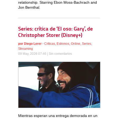
relationship. Starring Ebon Moss-Bachrach and
Jon Bernthal.
Series: crítica de ‘El oso: Gary’, de
Christopher Storer (Disney+)
por
Diego Lerer
-
Críticas
,
Estrenos
,
Online
,
Series
,
Streaming
09 May, 2026 07:46 |
Sin comentarios
Mientras esperan una entrega demorada en un