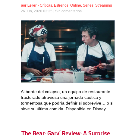
por
Lerer
-
Críticas
,
Estrenos
,
Online
,
Series
,
Streaming
26 Jun, 2026 02:25 |
Sin comentarios
Al borde del colapso, un equipo de restaurante
fracturado atraviesa una jornada caótica y
tormentosa que podría definir si sobrevive… o si
sirve su última comida. Disponible en Disney+
‘The Bear: Gary’ Review: A Surprise