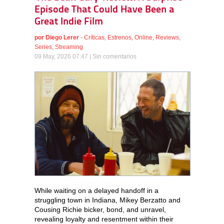
Episode That Could Have Been a
Great Indie Film
por
Diego Lerer
-
Críticas
,
Estrenos
,
Online
,
Reviews
,
Series
,
Streaming
09 May, 2026 07:47 |
Sin comentarios
While waiting on a delayed handoff in a
struggling town in Indiana, Mikey Berzatto and
Cousing Richie bicker, bond, and unravel,
revealing loyalty and resentment within their