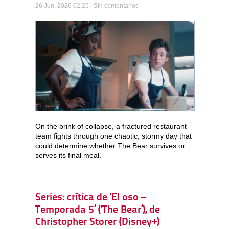
26 Jun, 2026 02:25 |
Sin comentarios
On the brink of collapse, a fractured restaurant
team fights through one chaotic, stormy day that
could determine whether The Bear survives or
serves its final meal.
Series: crítica de ‘El oso –
Temporada 5’ (‘The Bear’), de
Christopher Storer (Disney+)