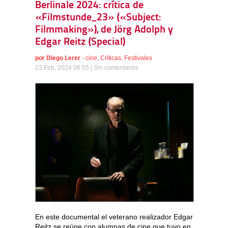
Berlinale 2024: crítica de
«Filmstunde_23» («Subject:
Filmmaking»), de Jörg Adolph y
Edgar Reitz (Special)
por
Diego Lerer
-
cine
,
Críticas
,
Festivales
23 Feb, 2024 06:55 |
Sin comentarios
En este documental el veterano realizador Edgar
Reitz se reúne con alumnas de cine que tuvo en