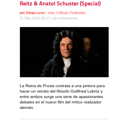
Reitz & Anatol Schuster (Special)
por
Diego Lerer
-
cine
,
Críticas
,
Festivales
21 Feb, 2025 03:17 |
Sin comentarios
La Reina de Prusia contrata a una pintora para
hacer un retrato del filósofo Gottfried Lebniz y
entre ambos surge una serie de apasionantes
debates en el nuevo film del mítico realizador
alemán.