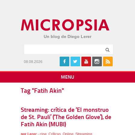
Un blog de Diego Lerer
08.08.2026
MENU
Tag "Fatih Akin"
Streaming: crítica de ‘El monstruo
de St. Pauli’ (‘The Golden Glove’), de
Fatih Akin (MUBI)
por
Lerer
-
cine
,
Críticas
,
Online
,
Streaming