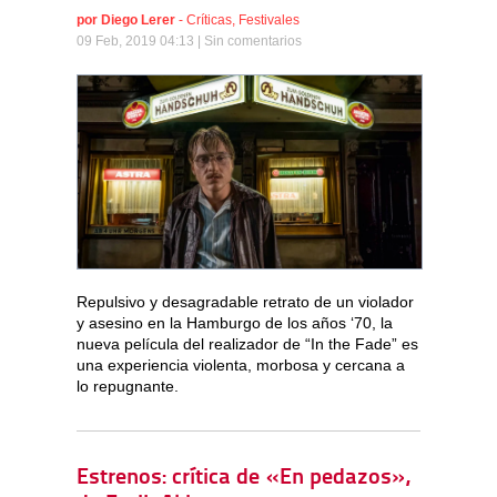
por
Diego Lerer
-
Críticas
,
Festivales
09 Feb, 2019 04:13 |
Sin comentarios
Repulsivo y desagradable retrato de un violador
y asesino en la Hamburgo de los años ‘70, la
nueva película del realizador de “In the Fade” es
una experiencia violenta, morbosa y cercana a
lo repugnante.
Estrenos: crítica de «En pedazos»,