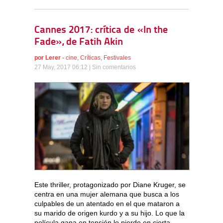
Cannes 2017: crítica de «In the
Fade», de Fatih Akin
por
Lerer
-
cine
,
Críticas
,
Festivales
27 May, 2017 06:12 |
Sin comentarios
Este thriller, protagonizado por Diane Kruger, se
centra en una mujer alemana que busca a los
culpables de un atentado en el que mataron a
su marido de origen kurdo y a su hijo. Lo que la
película gana en tensión lo pierde en cierta