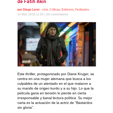
de Fatih Akin
por
Diego Lerer
-
cine
,
Críticas
,
Estrenos
,
Festivales
14 Mar, 2018 11:05 |
Sin comentarios
Este thriller, protagonizado por Diane Kruger, se
centra en una mujer alemana que busca a los
culpables de un atentado en el que mataron a
su marido de origen kurdo y a su hijo. Lo que la
película gana en tensión lo pierde en cierta
irresponsable y banal lectura política. Su mejor
carta es la actuación de la actriz de “Bastardos
sin gloria”.