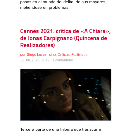
pasos en el mundo del delito, de sus mayores,
metiéndose en problemas.
Cannes 2021: crítica de «A Chiara»,
de Jonas Carpignano (Quincena de
Realizadores)
por
Diego Lerer
-
cine
,
Críticas
,
Festivales
12 Jul, 2021 01:17 |
1 comentario
Tercera parte de una trilogía que transcurre