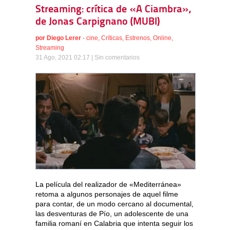
Streaming: crítica de «A Ciambra»,
de Jonas Carpignano (MUBI)
por
Diego Lerer
-
cine
,
Críticas
,
Estrenos
,
Online
,
Streaming
31 Ago, 2021 02:17 |
Sin comentarios
La película del realizador de «Mediterránea»
retoma a algunos personajes de aquel filme
para contar, de un modo cercano al documental,
las desventuras de Pío, un adolescente de una
familia romaní en Calabria que intenta seguir los