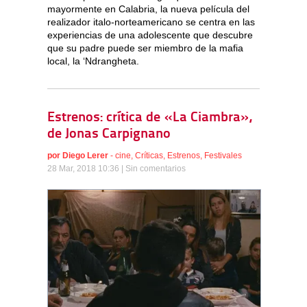
mayormente en Calabria, la nueva película del
realizador italo-norteamericano se centra en las
experiencias de una adolescente que descubre
que su padre puede ser miembro de la mafia
local, la ‘Ndrangheta.
Estrenos: crítica de «La Ciambra»,
de Jonas Carpignano
por
Diego Lerer
-
cine
,
Críticas
,
Estrenos
,
Festivales
28 Mar, 2018 10:36 |
Sin comentarios