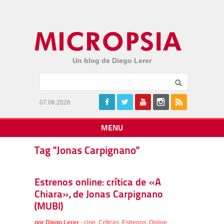
Un blog de Diego Lerer
07.08.2026
MENU
Tag "Jonas Carpignano"
Estrenos online: crítica de «A
Chiara», de Jonas Carpignano
(MUBI)
por
Diego Lerer
-
cine
,
Críticas
,
Estrenos
,
Online
,