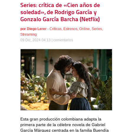
Series: crítica de «Cien años de
soledad», de Rodrigo García y
Gonzalo García Barcha (Netflix)
por
Diego Lerer
-
Críticas
,
Estrenos
,
Online
,
Series
,
Streaming
09 Dic, 2024 04:13 |
comentarios
Esta gran producción colombiana adapta la
primera parte de la célebre novela de Gabriel
García Márquez centrada en la familia Buendía