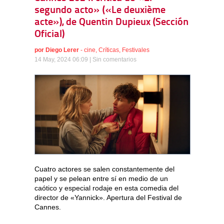
segundo acto» («Le deuxième
acte»), de Quentin Dupieux (Sección
Oficial)
por
Diego Lerer
-
cine
,
Críticas
,
Festivales
14 May, 2024 06:09 |
Sin comentarios
Cuatro actores se salen constantemente del
papel y se pelean entre sí en medio de un
caótico y especial rodaje en esta comedia del
director de «Yannick». Apertura del Festival de
Cannes.