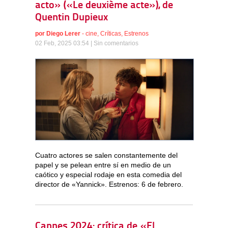
acto» («Le deuxième acte»), de
Quentin Dupieux
por
Diego Lerer
-
cine
,
Críticas
,
Estrenos
02 Feb, 2025 03:54 |
Sin comentarios
Cuatro actores se salen constantemente del
papel y se pelean entre sí en medio de un
caótico y especial rodaje en esta comedia del
director de «Yannick». Estrenos: 6 de febrero.
Cannes 2024: crítica de «El