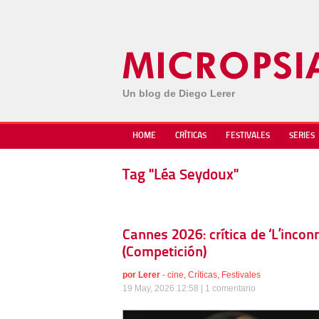
Un blog de Diego Lerer
HOME
CRÍTICAS
FESTIVALES
SERIES
Tag "Léa Seydoux"
Cannes 2026: crítica de ‘L’incon
(Competición)
por
Lerer
-
cine
,
Críticas
,
Festivales
19 May, 2026 12:58 |
1 comentario