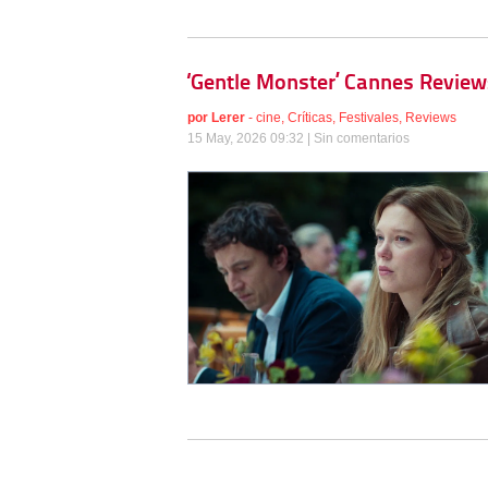
‘Gentle Monster’ Cannes Revie
por
Lerer
-
cine
,
Críticas
,
Festivales
,
Reviews
15 May, 2026 09:32 |
Sin comentarios