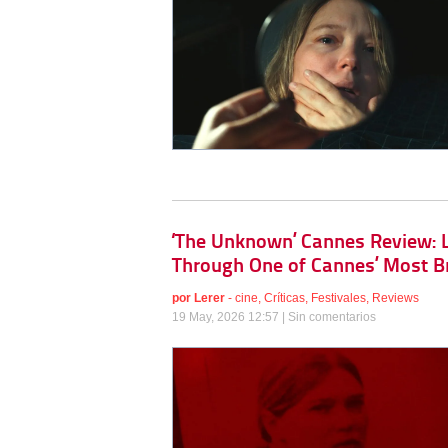
‘The Unknown’ Cannes Review: L
Through One of Cannes’ Most Br
por
Lerer
-
cine
,
Críticas
,
Festivales
,
Reviews
19 May, 2026 12:57 |
Sin comentarios