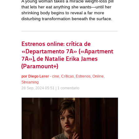
A young woman takes a miracle weight-loss pill
that lets her eat anything she wants—until her
shrinking body begins to reveal a far more
disturbing transformation beneath the surface.
Estrenos online: crítica de
«Departamento 7A» («Apartment
7A»), de Natalie Erika James
(Paramount+)
por
Diego Lerer
-
cine
,
Críticas
,
Estrenos
,
Online
,
Streaming
28 Sep, 2024 05:51 |
1 comentario