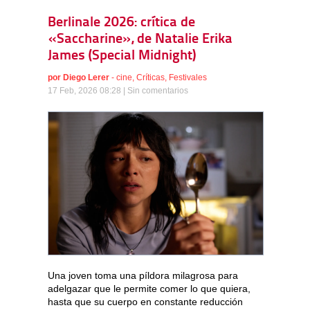
Berlinale 2026: crítica de
«Saccharine», de Natalie Erika
James (Special Midnight)
por
Diego Lerer
-
cine
,
Críticas
,
Festivales
17 Feb, 2026 08:28 |
Sin comentarios
Una joven toma una píldora milagrosa para
adelgazar que le permite comer lo que quiera,
hasta que su cuerpo en constante reducción