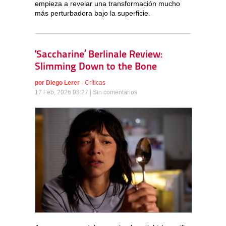
empieza a revelar una transformación mucho
más perturbadora bajo la superficie.
‘Saccharine’ Berlinale Review:
Slimming Down to the Bone
por
Diego Lerer
-
Críticas
17 Feb, 2026 08:27 |
Sin comentarios