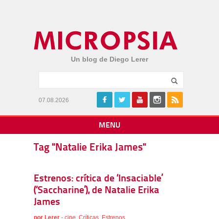
Un blog de Diego Lerer
07.08.2026
MENU
Tag "Natalie Erika James"
Estrenos: crítica de ‘Insaciable’
(‘Saccharine’), de Natalie Erika
James
por
Lerer
-
cine
,
Críticas
,
Estrenos