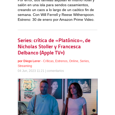
Por error, dos familias alquilan el mismo hotel y
salón en una isla para sendos casamientos,
creando un caos a lo largo de un caótico fin de
semana. Con Will Ferrell y Reese Witherspoon.
Estreno: 30 de enero por Amazon Prime Video.
Series: crítica de «Platónico», de
Nicholas Stoller y Francesca
Delbanco (Apple TV+)
por
Diego Lerer
-
Críticas
,
Estrenos
,
Online
,
Series
,
Streaming
04 Jun, 2023 11:21 |
comentarios