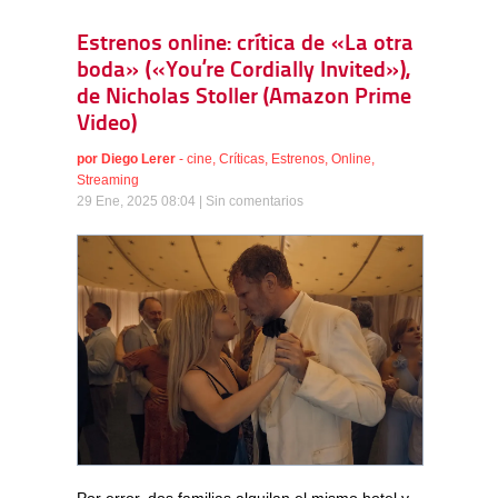
Estrenos online: crítica de «La otra
boda» («You’re Cordially Invited»),
de Nicholas Stoller (Amazon Prime
Video)
por
Diego Lerer
-
cine
,
Críticas
,
Estrenos
,
Online
,
Streaming
29 Ene, 2025 08:04 |
Sin comentarios