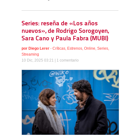
Series: reseña de «Los años
nuevos», de Rodrigo Sorogoyen,
Sara Cano y Paula Fabra (MUBI)
por
Diego Lerer
-
Críticas
,
Estrenos
,
Online
,
Series
,
Streaming
10 Dic, 2025 03:21 |
1 comentario