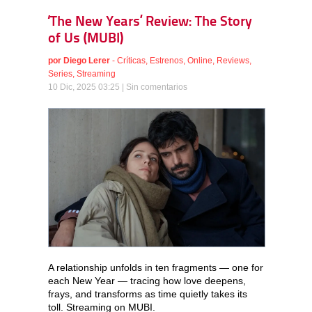
‘The New Years’ Review: The Story
of Us (MUBI)
por
Diego Lerer
-
Críticas
,
Estrenos
,
Online
,
Reviews
,
Series
,
Streaming
10 Dic, 2025 03:25 |
Sin comentarios
A relationship unfolds in ten fragments — one for
each New Year — tracing how love deepens,
frays, and transforms as time quietly takes its
toll. Streaming on MUBI.