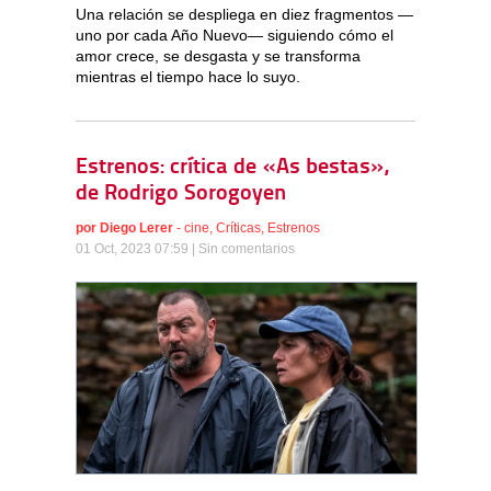
Una relación se despliega en diez fragmentos —
uno por cada Año Nuevo— siguiendo cómo el
amor crece, se desgasta y se transforma
mientras el tiempo hace lo suyo.
Estrenos: crítica de «As bestas»,
de Rodrigo Sorogoyen
por
Diego Lerer
-
cine
,
Críticas
,
Estrenos
01 Oct, 2023 07:59 |
Sin comentarios