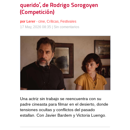
querido’, de Rodrigo Sorogoyen
(Competición)
por
Lerer
-
cine
,
Críticas
,
Festivales
17 May, 2026 08:35 |
Sin comentarios
Una actriz sin trabajo se reencuentra con su
padre cineasta para filmar en el desierto, donde
tensiones ocultas y conflictos del pasado
estallan. Con Javier Bardem y Victoria Luengo.