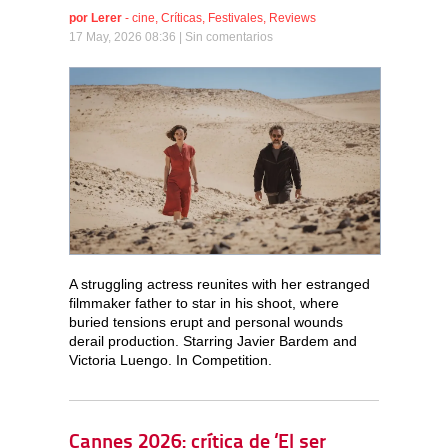
por
Lerer
-
cine
,
Críticas
,
Festivales
,
Reviews
17 May, 2026 08:36 |
Sin comentarios
A struggling actress reunites with her estranged
filmmaker father to star in his shoot, where
buried tensions erupt and personal wounds
derail production. Starring Javier Bardem and
Victoria Luengo. In Competition.
Cannes 2026: crítica de ‘El ser