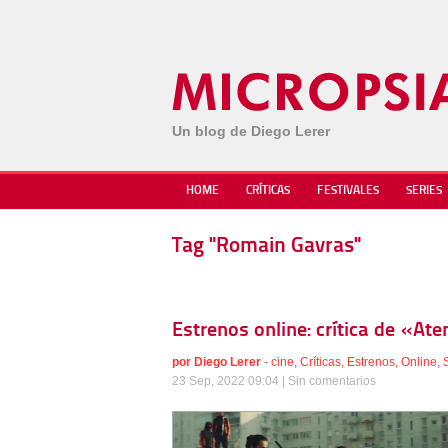
Un blog de Diego Lerer
HOME
CRÍTICAS
FESTIVALES
SERIES
Tag "Romain Gavras"
Estrenos online: crítica de «At
por
Diego Lerer
-
cine
,
Críticas
,
Estrenos
,
Online
,
23 Sep, 2022 09:04 |
Sin comentarios