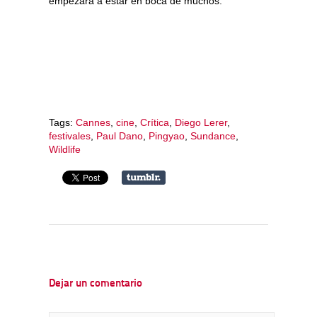
empezara a estar en boca de muchos.
Tags:
Cannes
,
cine
,
Crítica
,
Diego Lerer
,
festivales
,
Paul Dano
,
Pingyao
,
Sundance
,
Wildlife
Dejar un comentario