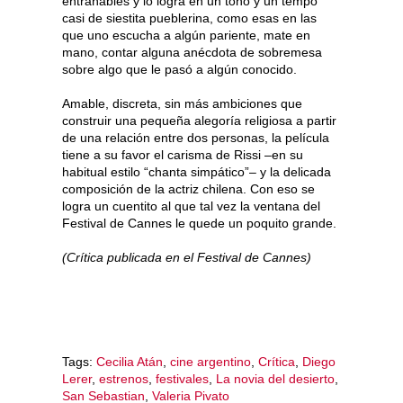
entrañables y lo logra en un tono y un tempo
casi de siestita pueblerina, como esas en las
que uno escucha a algún pariente, mate en
mano, contar alguna anécdota de sobremesa
sobre algo que le pasó a algún conocido.
Amable, discreta, sin más ambiciones que
construir una pequeña alegoría religiosa a partir
de una relación entre dos personas, la película
tiene a su favor el carisma de Rissi –en su
habitual estilo “chanta simpático”– y la delicada
composición de la actriz chilena. Con eso se
logra un cuentito al que tal vez la ventana del
Festival de Cannes le quede un poquito grande.
(Crítica publicada en el Festival de Cannes)
Tags:
Cecilia Atán
,
cine argentino
,
Crítica
,
Diego
Lerer
,
estrenos
,
festivales
,
La novia del desierto
,
San Sebastian
,
Valeria Pivato