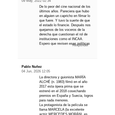
09 May, 2022 02:34
De lo peor del cine nacional de los
últimos años. Pareciera que hubo
en alguien un capricho en filmar lo
que fuere. Y tuvo la suerte de que
el estado lo financie. Después nos
quejamos de los voceros de la
derecha que cuestionan el rol de
instituciones como el INCAA.
Espero que revisen esas políticas
Responder
Pablo Nuñez
04 Jun, 2026 12:05
La directora y guionista MARÍA
ALCHÉ (n. 1983) filmó en el año
2017 esta ópera prima que se
estrenó en el 2018 cosechando
premios en España y Suecia, logros
para nada menores.
La protagonista de la película se
llama MARCELA (la excelente
actriz MERCEDES MORÁN), es